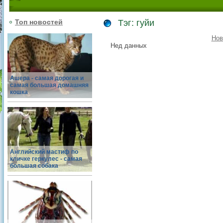
Топ новостей
Тэг: гуйи
Нов
Нед данных
Ашера - самая дорогая и
самая большая домашняя
кошка
Английский мастиф по
кличке геркулес - самая
большая собака