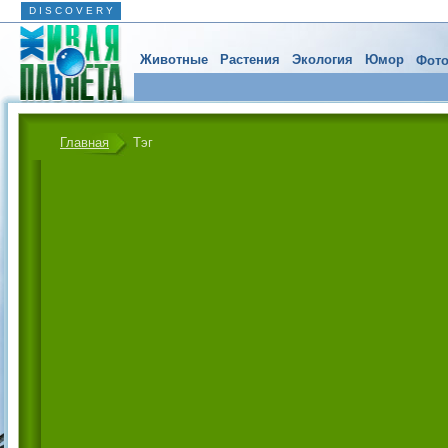
D I S C O V E R Y
Животные
Растения
Экология
Юмор
Фото
Главная
Тэг