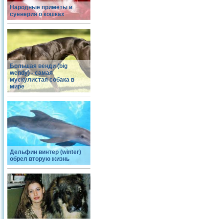
Народные приметы и
суеверия о кошках
Большая венди (big
wendy) - самая
мускулистая собака в
мире
Дельфин винтер (winter)
обрел вторую жизнь