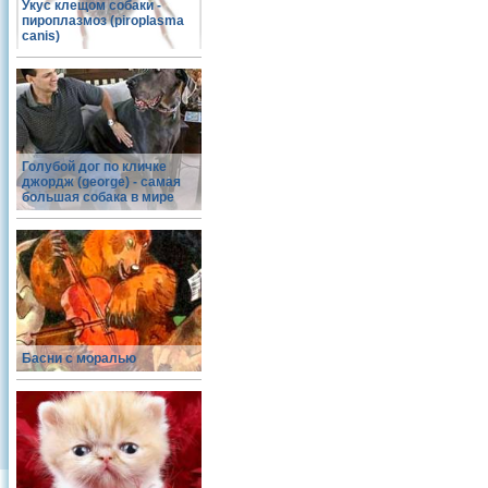
Укус клещом собаки -
пироплазмоз (piroplasma
canis)
Голубой дог по кличке
джордж (george) - самая
большая собака в мире
Басни с моралью