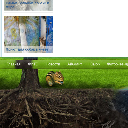
Самые большие собаки в
мире
Приют для собак в киеве
Главная
ФИТО
Новости
Айболит
Юмор
Фотоочевид