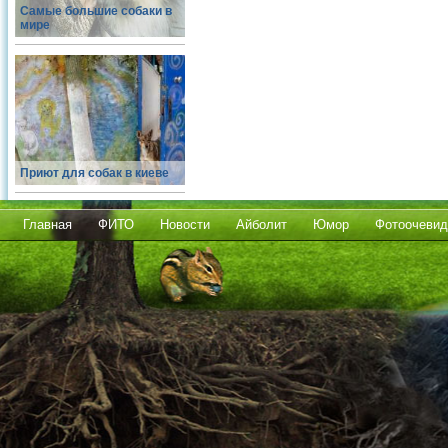
Самые большие собаки в
мире
Приют для собак в киеве
Главная
ФИТО
Новости
Айболит
Юмор
Фотоочевид