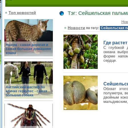
Топ новостей
Тэг: Сейшельская пальм
Нов
Новости
по тегу:
Сейшельская п
Где расте
Ашера - самая дорогая и
С глубокой 
самая большая домашняя
океана выбро
кошка
форме напом
сердце.
Сейшельск
Английский мастиф по
Обхват этог
кличке геркулес - самая
полуметра, в
большая собака
двойным коко
мальдивским, 