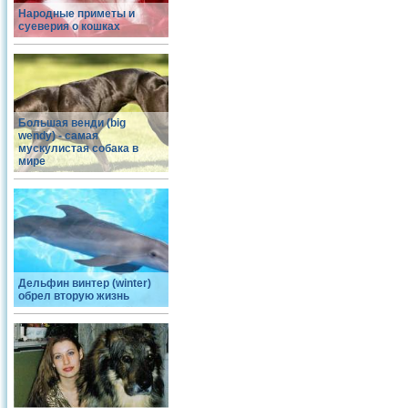
Народные приметы и
суеверия о кошках
Большая венди (big
wendy) - самая
мускулистая собака в
мире
Дельфин винтер (winter)
обрел вторую жизнь