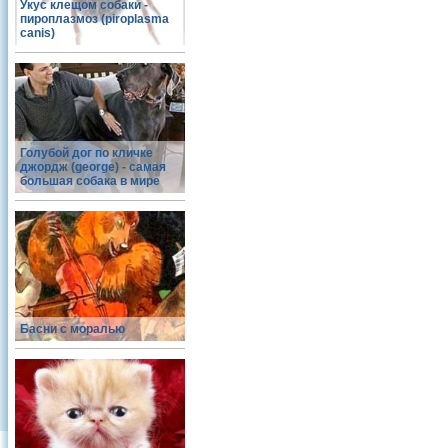
Укус клещом собаки -
пироплазмоз (piroplasma
canis)
Голубой дог по кличке
джордж (george) - самая
большая собака в мире
Басни с моралью