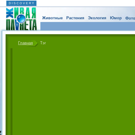
D I S C O V E R Y
Животные
Растения
Экология
Юмор
Фото
Главная
Тэг