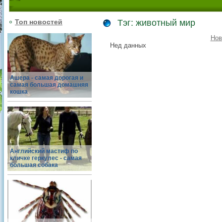
Топ новостей
Тэг: животный мир
Нов
Нед данных
Ашера - самая дорогая и
самая большая домашняя
кошка
Английский мастиф по
кличке геркулес - самая
большая собака