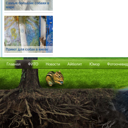
Самые большие собаки в
мире
Приют для собак в киеве
Главная
ФИТО
Новости
Айболит
Юмор
Фотоочевид