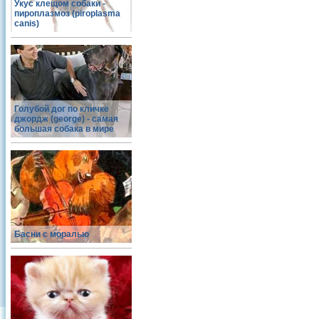
Укус клещом собаки -
пироплазмоз (piroplasma
canis)
Голубой дог по кличке
джордж (george) - самая
большая собака в мире
Басни с моралью