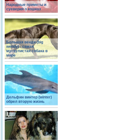
Народные приметы и
суеверия о кошках
Большая венди (big
wendy) - самая
мускулистая собака в
мире
Дельфин винтер (winter)
обрел вторую жизнь