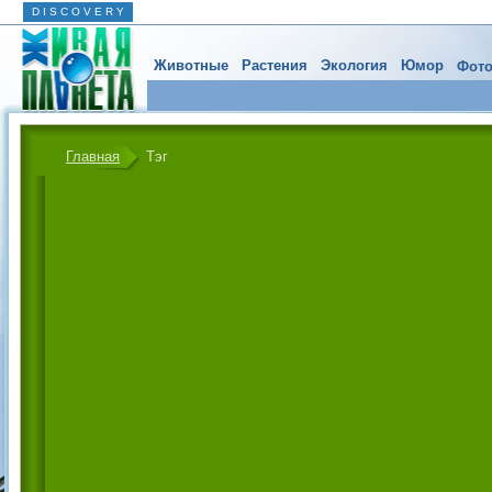
D I S C O V E R Y
Животные
Растения
Экология
Юмор
Фото
Главная
Тэг