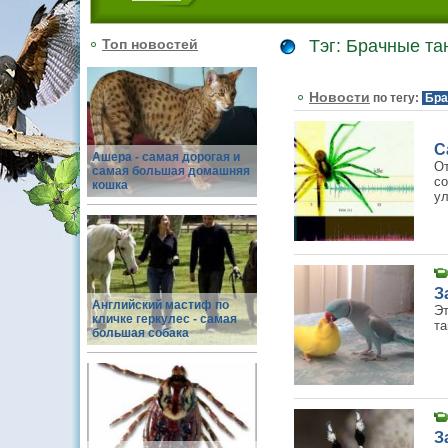
Топ новостей
Тэг: Брачные т
Новости
по тегу:
Бра
С
Ашера - самая дорогая и
От
самая большая домашняя
со
кошка
ул
З
Английский мастиф по
Эт
кличке геркулес - самая
та
большая собака
З