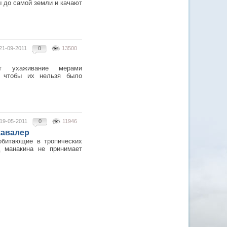
ы до самой земли и качают
21-09-2011
0
13500
ют ухаживание мерами
, чтобы их нельзя было
19-05-2011
0
11946
кавалер
обитающие в тропических
 манакина не принимает