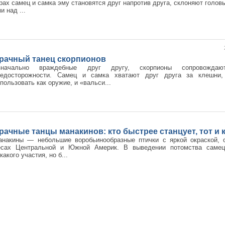
рах самец и самка эму становятся друг напротив друга, склоняют голов
и над ...
рачный танец скорпионов
значально враждебные друг другу, скорпионы сопровожда
редосторожности. Самец и самка хватают друг друга за клешни
пользовать как оружие, и «вальси...
рачные танцы манакинов: кто быстрее станцует, тот и 
анакины — небольшие воробьинообразные птички с яркой окраской, 
есах Центральной и Южной Америк. В выведении потомства самец
какого участия, но б...