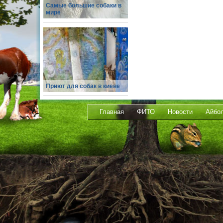
Самые большие собаки в
мире
Приют для собак в киеве
Главная
ФИТО
Новости
Айбо