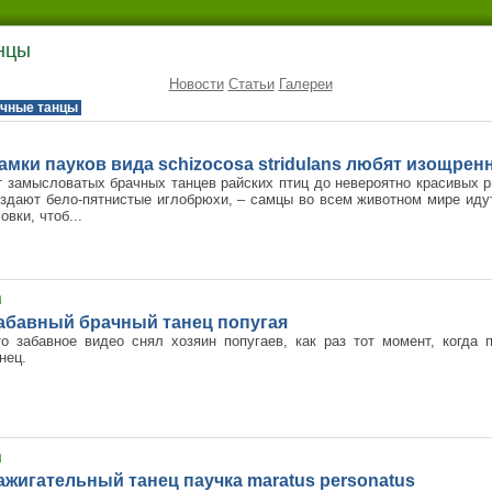
анцы
Новости
Статьи
Галереи
чные танцы
амки пауков вида schizocosa stridulans любят изощре
 замысловатых брачных танцев райских птиц до невероятно красивых р
здают бело-пятнистые иглобрюхи, – самцы во всем животном мире иду
овки, чтоб...
абавный брачный танец попугая
о забавное видео снял хозяин попугаев, как раз тот момент, когда 
нец.
ажигательный танец паучка maratus personatus