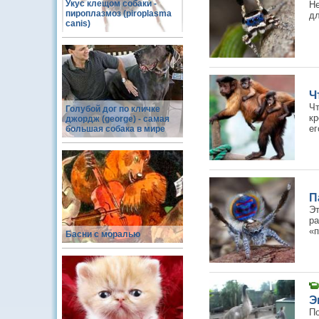
Укус клещом собаки -
Не
пироплазмоз (piroplasma
дл
canis)
Ч
Ч
Голубой дог по кличке
кр
джордж (george) - самая
ег
большая собака в мире
П
Э
р
«п
Басни с моралью
Э
По