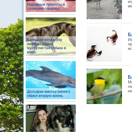
иг
Народные приметы и
им
суеверия о кошках
Б
И
Большая венди (big
wendy) - самая
п
мускулистая собака в
ис
мире
Б
М
л
ни
Дельфин винтер (winter)
обрел вторую жизнь