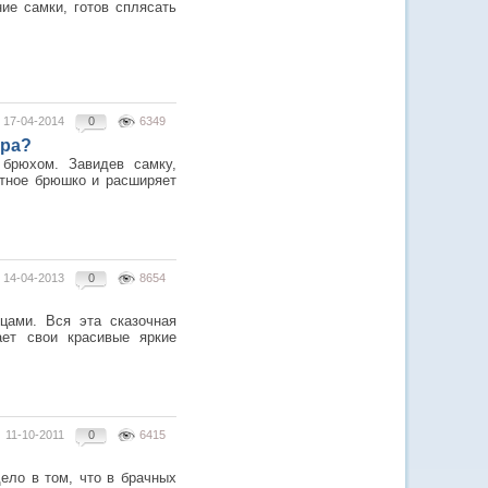
ие самки, готов сплясать
17-04-2014
0
6349
ера?
 брюхом. Завидев самку,
етное брюшко и расширяет
14-04-2013
0
8654
цами. Вся эта сказочная
ет свои красивые яркие
11-10-2011
0
6415
дело в том, что в брачных