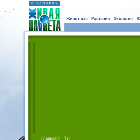
D I S C O V E R Y
Животные
Растения
Экология
Ю
Главная
Тэг