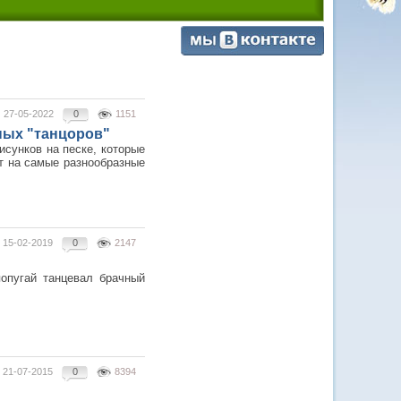
27-05-2022
0
1151
нных "танцоров"
исунков на песке, которые
т на самые разнообразные
15-02-2019
0
2147
попугай танцевал брачный
21-07-2015
0
8394