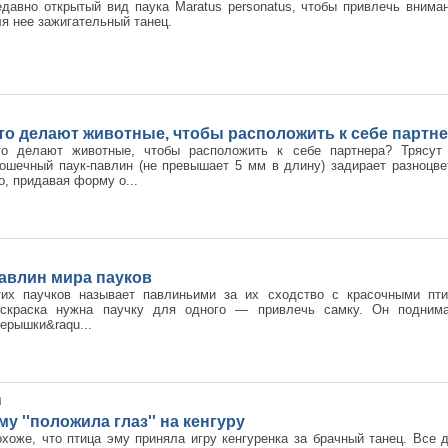
давно открытый вид паука Maratus personatus, чтобы привлечь вниман
я нее зажигательный танец.
то делают животные, чтобы расположить к себе партн
то делают животные, чтобы расположить к себе партнера? Трясут
ошечный паук-павлин (не превышает 5 мм в длину) задирает разноцв
о, придавая форму о...
авлин мира пауков
тих паучков называет павлиньими за их сходство с красочными пти
аскраска нужна паучку для одного — привлечь самку. Он поднима
ерышки&raqu...
му ''положила глаз'' на кенгуру
хоже, что птица эму приняла игру кенгуренка за брачный танец. Все 