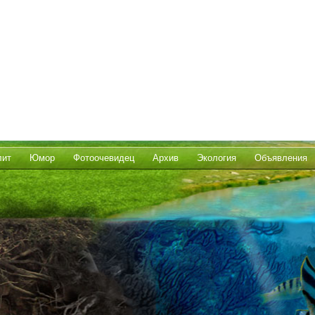
лит
Юмор
Фотоочевидец
Архив
Экология
Объявления