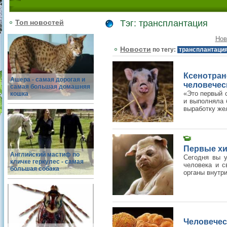
Топ новостей
Тэг: трансплантация
Нов
Новости
по тегу:
трансплантаци
Ксенотра
Ашера - самая дорогая и
человечес
самая большая домашняя
«Это первый с
кошка
и выполняла 
выработку жел
Первые хи
Английский мастиф по
Сегодня вы у
кличке геркулес - самая
человека и с
большая собака
органы внутр
Человеч