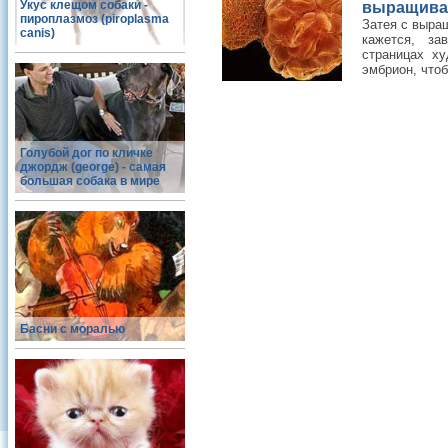
Укус клещом собаки -
выращиват
пироплазмоз (piroplasma
Затея с выра
canis)
кажется, за
страницах ху
эмбрион, чтоб
Голубой дог по кличке
джордж (george) - самая
большая собака в мире
Басни с моралью