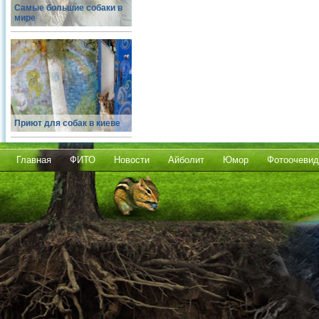
Самые большие собаки в
мире
Приют для собак в киеве
Главная
ФИТО
Новости
Айболит
Юмор
Фотоочевид