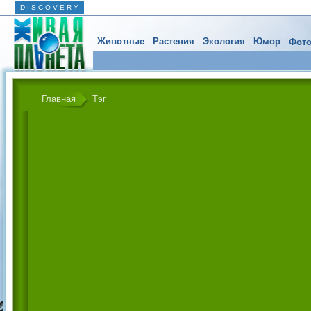
D I S C O V E R Y
Животные
Растения
Экология
Юмор
Фото
Главная
Тэг