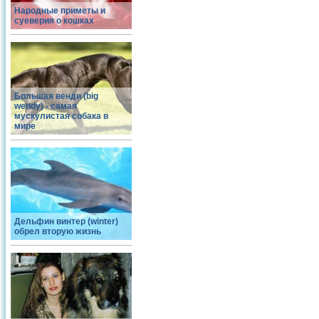
Народные приметы и
суеверия о кошках
Большая венди (big
wendy) - самая
мускулистая собака в
мире
Дельфин винтер (winter)
обрел вторую жизнь