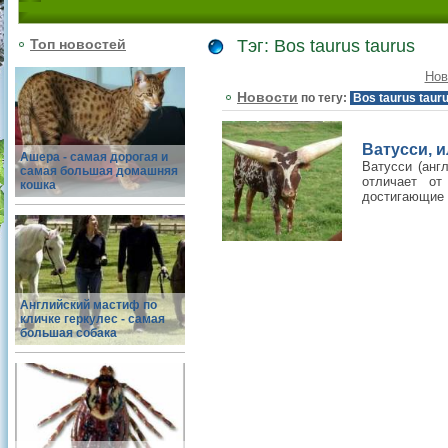
Топ новостей
Тэг: Bos taurus taurus
Нов
Новости
по тегу:
Bos taurus taur
Ватусси, и
Ашера - самая дорогая и
Ватусси (анг
самая большая домашняя
отличает от
кошка
достигающие 
Английский мастиф по
кличке геркулес - самая
большая собака