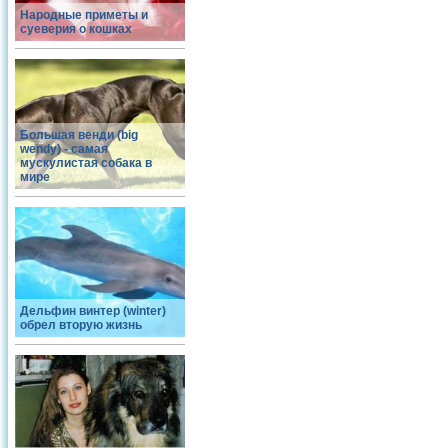
Народные приметы и
суеверия о кошках
Большая венди (big
wendy) - самая
мускулистая собака в
мире
Дельфин винтер (winter)
обрел вторую жизнь