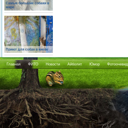
Самые большие собаки в
мире
Приют для собак в киеве
Главная
ФИТО
Новости
Айболит
Юмор
Фотоочевид