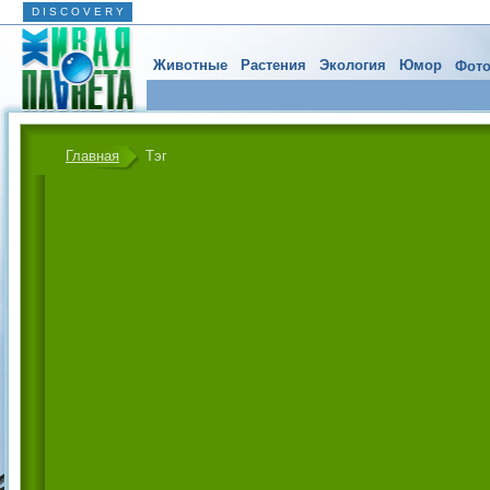
D I S C O V E R Y
Животные
Растения
Экология
Юмор
Фото
Главная
Тэг