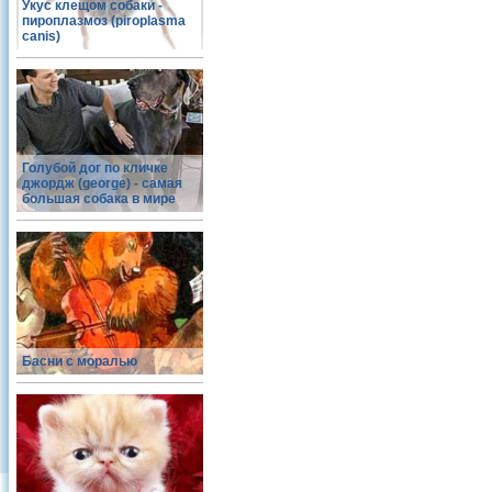
Укус клещом собаки -
пироплазмоз (piroplasma
canis)
Голубой дог по кличке
джордж (george) - самая
большая собака в мире
Басни с моралью