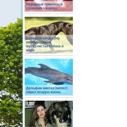
Народные приметы и
суеверия о кошках
Большая венди (big
wendy) - самая
мускулистая собака в
мире
Дельфин винтер (winter)
обрел вторую жизнь