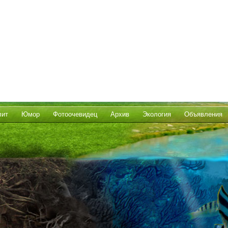
лит
Юмор
Фотоочевидец
Архив
Экология
Объявления