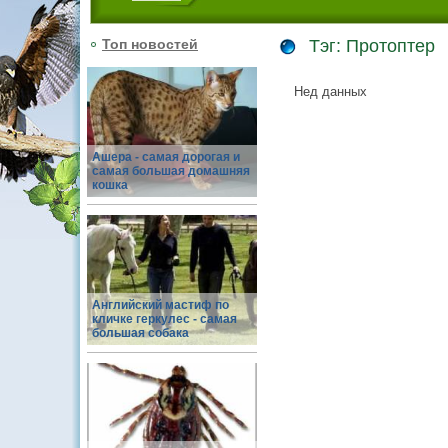
Топ новостей
Тэг: Протоптер
Нед данных
Ашера - самая дорогая и
самая большая домашняя
кошка
Английский мастиф по
кличке геркулес - самая
большая собака