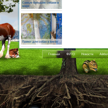
Самые большие собаки в
мире
Приют для собак в киеве
Главная
ФИТО
Новости
Айбо