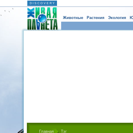
D I S C O V E R Y
Животные
Растения
Экология
Ю
Главная
Тэг