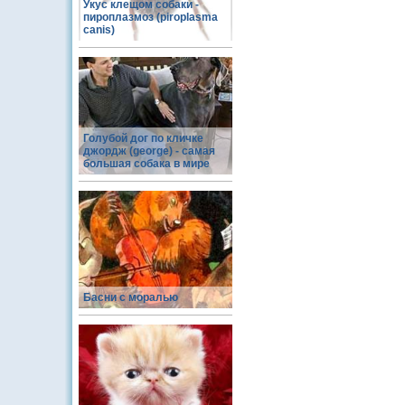
Укус клещом собаки -
пироплазмоз (piroplasma
canis)
Голубой дог по кличке
джордж (george) - самая
большая собака в мире
Басни с моралью