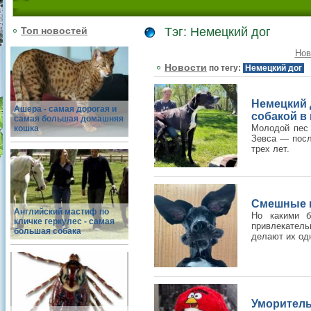
Топ новостей
Тэг: Немецкий дог
Нов
Новости
по тегу:
Немецкий дог
Немецкий 
Ашера - самая дорогая и
собакой в
самая большая домашняя
Молодой пес 
кошка
Зевса — посл
трех лет.
Смешные и
Английский мастиф по
Но какими 
кличке геркулес - самая
привлекател
большая собака
делают их од
Уморител