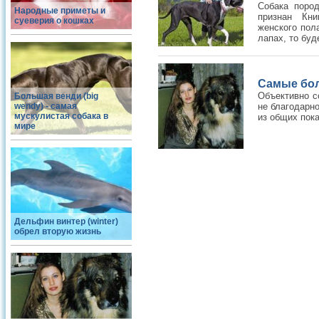
Собака поро
Народные приметы и
признан Кни
суеверия о кошках
женского пол
лапах, то буде
Самые бол
Объективно с
Большая венди (big
wendy) - самая
не благодарн
мускулистая собака в
из общих пок
мире
Дельфин винтер (winter)
обрел вторую жизнь