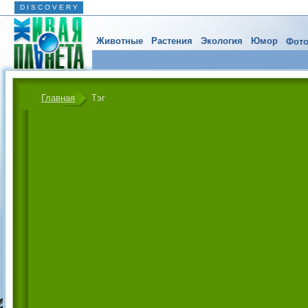
D I S C O V E R Y
Животные
Растения
Экология
Юмор
Фото
Главная
Тэг