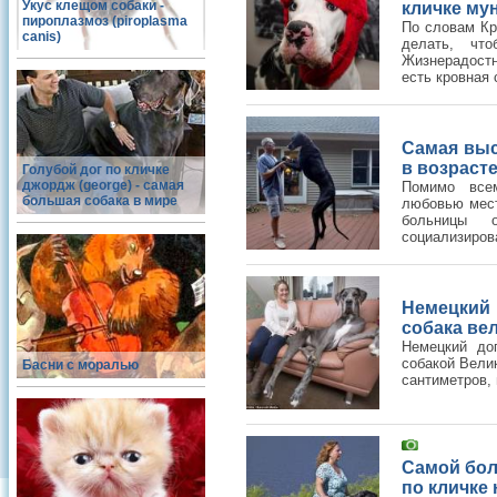
Укус клещом собаки -
кличке му
пироплазмоз (piroplasma
По словам Кри
canis)
делать, что
Жизнерадостн
есть кровная с
Самая выс
в возрасте
Голубой дог по кличке
джордж (george) - самая
Помимо всем
большая собака в мире
любовью мест
больницы 
социализирова
Немецкий 
собака ве
Немецкий до
собакой Вели
Басни с моралью
сантиметров, 
Самой бол
по кличке