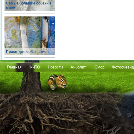
Самые большие собаки в
мире
Приют для собак в киеве
Главная
ФИТО
Новости
Айболит
Юмор
Фотоочевид