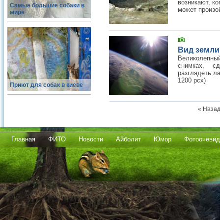
возникают, ко
Самые большие собаки в
может произой
мире
Вид земли
Великолепный
снимках, с
разглядеть л
1200 pcx)
Приют для собак в киеве
« Наза
Главная
ФИТО
Новости
Айболит
Юмор
Фотоочевид