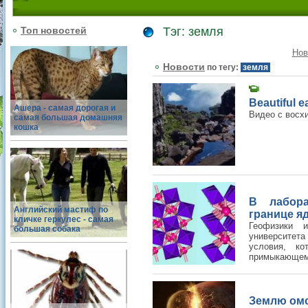
Топ новостей
Тэг: земля
Нов
Новости
по тегу:
земля
Beautiful 
Ашера - самая дорогая и
Видео с восх
самая большая домашняя
кошка
В лабора
Английский мастиф по
границе я
кличке геркулес - самая
Геофизики и
большая собака
университет
условия, ко
примыкающем 
Землю омо