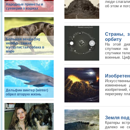
люди слагали
Народные приметы и
об этом и пог
суеверия о кошках
Страны, 
орбиту
Большая венди (big
wendy) - самая
На этой диа
мускулистая собака в
спутники на
мире
спутники теле
военные. Циф
Изобретен
Искусственн
измененные 
изобретений,
Дельфин винтер (winter)
перегреву пл
обрел вторую жизнь
Земля под
Кратеры встр
далеко не с