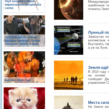
Укус клещом собаки -
Международн
пироплазмоз (piroplasma
ошибочные за
canis)
планеты Земл
Лунный по
Замкнутая ле
Голубой дог по кличке
километров 
джордж (george) - самая
Выстроить та
большая собака в мире
а уж на Луне, 
Земля идё
В 2010 году 
на основе 1
сообщает Дж
Басни с моралью
управления С
Места сил
На Земле мно