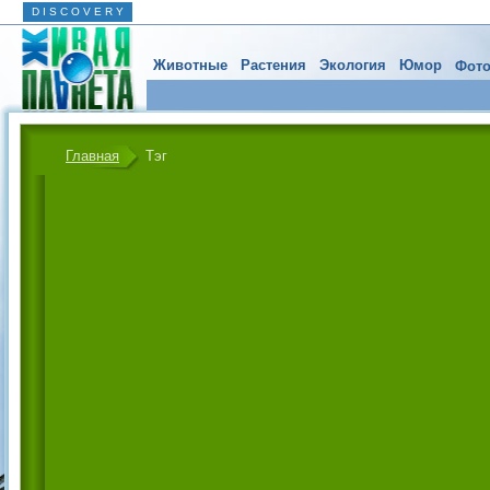
D I S C O V E R Y
Животные
Растения
Экология
Юмор
Фото
Главная
Тэг