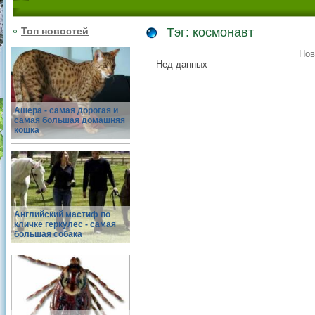
Топ новостей
Тэг: космонавт
Нов
Нед данных
Ашера - самая дорогая и
самая большая домашняя
кошка
Английский мастиф по
кличке геркулес - самая
большая собака