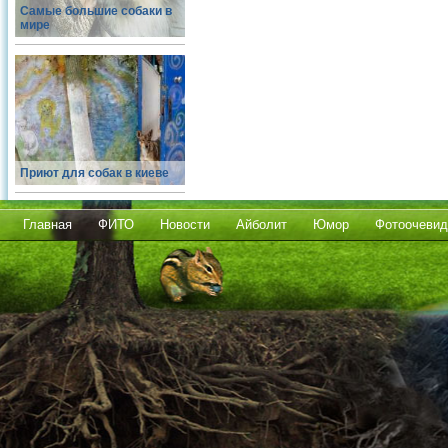
Самые большие собаки в
мире
Приют для собак в киеве
Главная
ФИТО
Новости
Айболит
Юмор
Фотоочевид