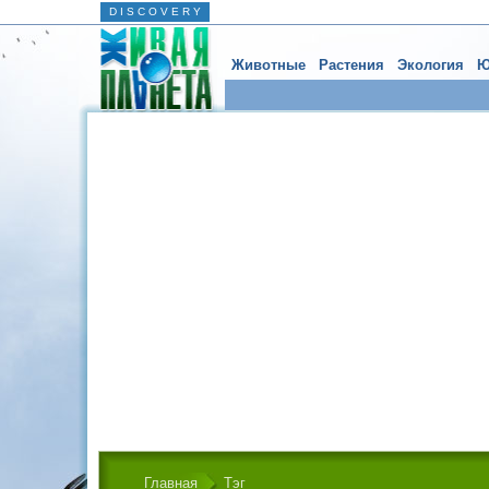
D I S C O V E R Y
Животные
Растения
Экология
Ю
Главная
Тэг