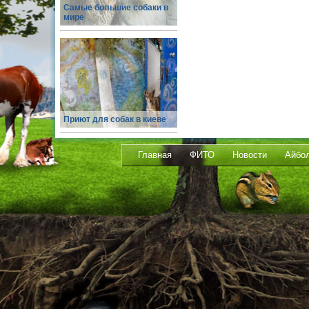
Самые большие собаки в
мире
Приют для собак в киеве
Главная
ФИТО
Новости
Айбо