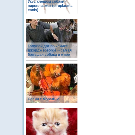
Укус клещом собаки -
пироплазмоз (piroplasma
canis)
Голубой дог по кличке
джордж (george) - самая
большая собака в мире
Басни с моралью