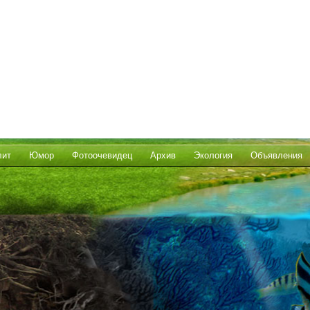
лит
Юмор
Фотоочевидец
Архив
Экология
Объявления