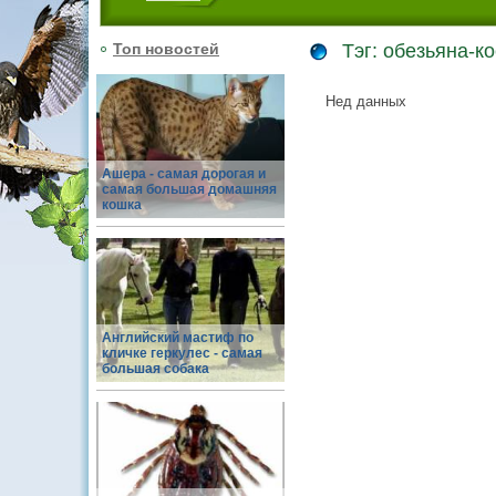
Топ новостей
Тэг: обезьяна-к
Нед данных
Ашера - самая дорогая и
самая большая домашняя
кошка
Английский мастиф по
кличке геркулес - самая
большая собака