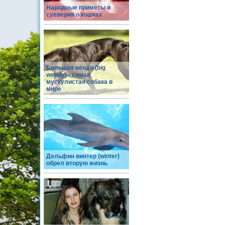
Народные приметы и
суеверия о кошках
Большая венди (big
wendy) - самая
мускулистая собака в
мире
Дельфин винтер (winter)
обрел вторую жизнь