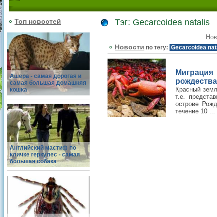
Топ новостей
Тэг: Gecarcoidea natalis
Нов
Новости
по тегу:
Gecarcoidea nat
Миграция 
Ашера - самая дорогая и
рождества
самая большая домашняя
Красный земля
кошка
т.е. предста
острове Рожд
течение 10 ...
Английский мастиф по
кличке геркулес - самая
большая собака