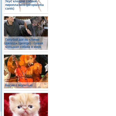
Укус клещом собаки -
пироплазмоз (piroplasma
canis)
Голубой дог по кличке
джордж (george) - самая
большая собака в мире
Басни с моралью