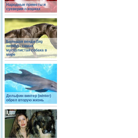
Народные приметы и
суеверия о кошках
Большая венди (big
wendy) - самая
мускулистая собака в
мире
Дельфин винтер (winter)
обрел вторую жизнь