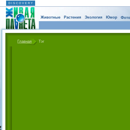
D I S C O V E R Y
Животные
Растения
Экология
Юмор
Фото
Главная
Тэг