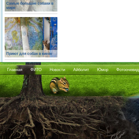
Самые большие собаки в
мире
Приют для собак в киеве
Главная
ФИТО
Новости
Айболит
Юмор
Фотоочевид