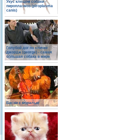
Укус клещом собаки -
пироплазмоз (piroplasma
canis)
Голубой дог по кличке
джордж (george) - самая
большая собака в мире
Басни с моралью