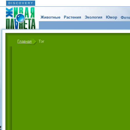
D I S C O V E R Y
Животные
Растения
Экология
Юмор
Фото
Главная
Тэг