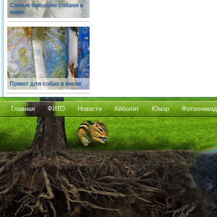
Самые большие собаки в
мире
Приют для собак в киеве
Главная
ФИТО
Новости
Айболит
Юмор
Фотоочевид