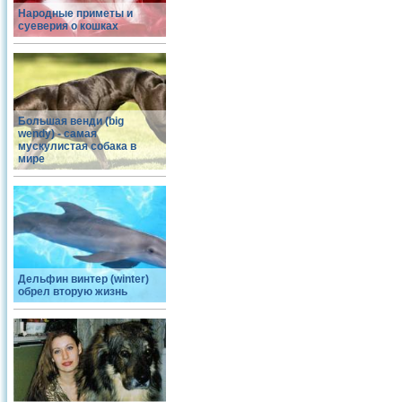
Народные приметы и
суеверия о кошках
Большая венди (big
wendy) - самая
мускулистая собака в
мире
Дельфин винтер (winter)
обрел вторую жизнь