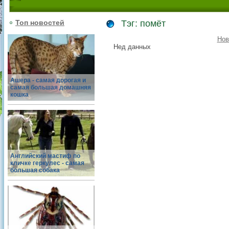
Топ новостей
Тэг: помёт
Нов
Нед данных
Ашера - самая дорогая и
самая большая домашняя
кошка
Английский мастиф по
кличке геркулес - самая
большая собака