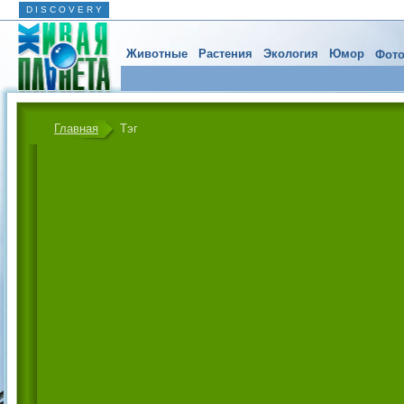
D I S C O V E R Y
Животные
Растения
Экология
Юмор
Фото
Главная
Тэг