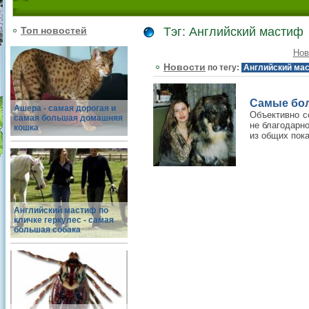
Топ новостей
Тэг: Английский мастиф
Нов
Новости
по тегу:
Английский ма
Самые бол
Ашера - самая дорогая и
Объективно с
самая большая домашняя
не благодарн
кошка
из общих пок
Английский мастиф по
кличке геркулес - самая
большая собака