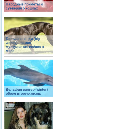
Народные приметы и
суеверия о кошках
Большая венди (big
wendy) - самая
мускулистая собака в
мире
Дельфин винтер (winter)
обрел вторую жизнь