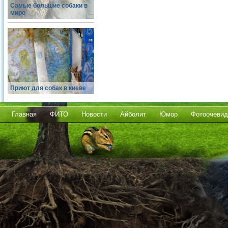
Самые большие собаки в
мире
Приют для собак в киеве
Главная
ФИТО
Новости
Айболит
Юмор
Фотоочевид