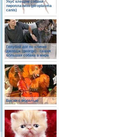
Укус клещом собаки -
пироплазмоз (piroplasma
canis)
Голубой дог по кличке
джордж (george) - самая
большая собака в мире
Басни с моралью