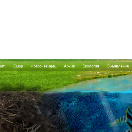
лит
Юмор
Фотоочевидец
Архив
Экология
Объявления