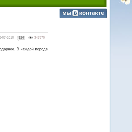
2-07-2010
124
347570
одарное. В каждой породе