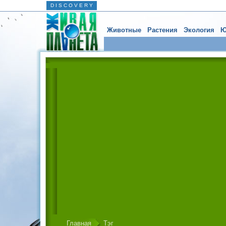
D I S C O V E R Y
Животные
Растения
Экология
Ю
Главная
Тэг