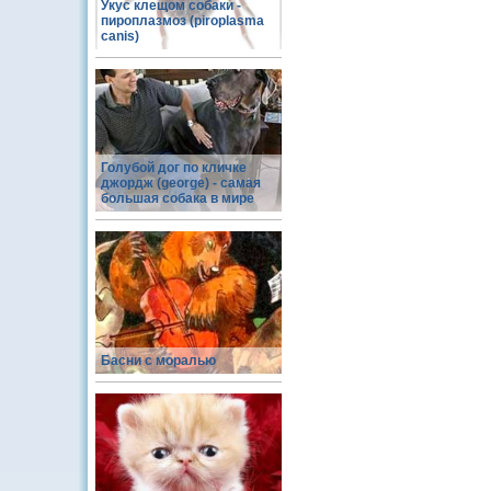
Укус клещом собаки -
пироплазмоз (piroplasma
canis)
Голубой дог по кличке
джордж (george) - самая
большая собака в мире
Басни с моралью