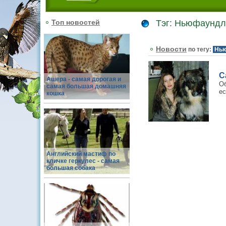
Топ новостей
Тэг: Ньюфаунд
Новости
по тегу:
Нь
С
Ашера - самая дорогая и
Об
самая большая домашняя
ес
кошка
Английский мастиф по
кличке геркулес - самая
большая собака