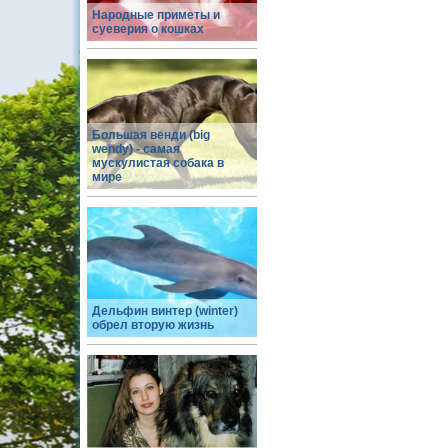
Народные приметы и
суеверия о кошках
Большая венди (big
wendy) - самая
мускулистая собака в
мире
Дельфин винтер (winter)
обрел вторую жизнь