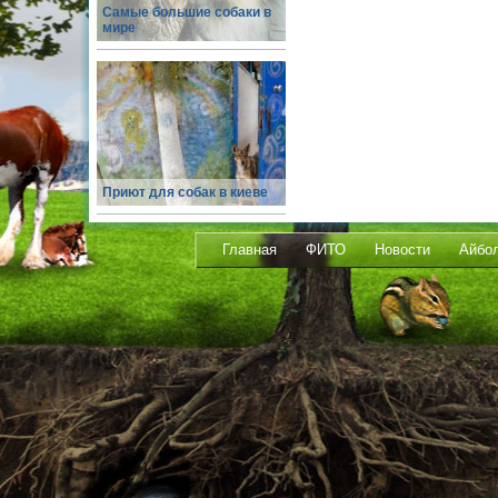
Самые большие собаки в
мире
Приют для собак в киеве
Главная
ФИТО
Новости
Айбо