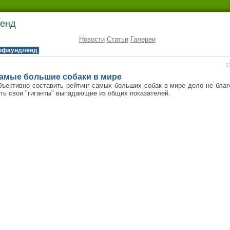
ленд
Новости
Статьи
Галереи
юфаундленд
1
амые большие собаки в мире
ъективно составить рейтинг самых больших собак в мире дело не благ
ть свои "гиганты" выпадающие из общих показателей.