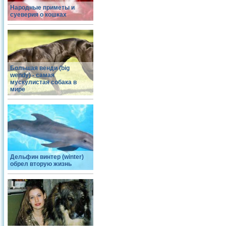
Народные приметы и
суеверия о кошках
Большая венди (big
wendy) - самая
мускулистая собака в
мире
Дельфин винтер (winter)
обрел вторую жизнь