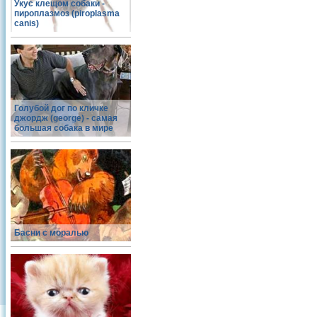
Укус клещом собаки -
пироплазмоз (piroplasma
canis)
Голубой дог по кличке
джордж (george) - самая
большая собака в мире
Басни с моралью