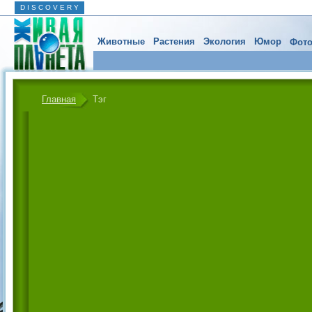
D I S C O V E R Y
Животные
Растения
Экология
Юмор
Фото
Главная
Тэг