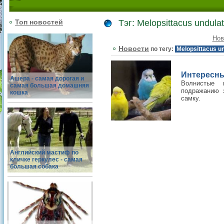
Топ новостей
Тэг: Melopsittacus undula
Нов
Новости
по тегу:
Melopsittacus u
Интересны
Ашера - самая дорогая и
Волнистые 
самая большая домашняя
подражанию з
кошка
самку.
Английский мастиф по
кличке геркулес - самая
большая собака