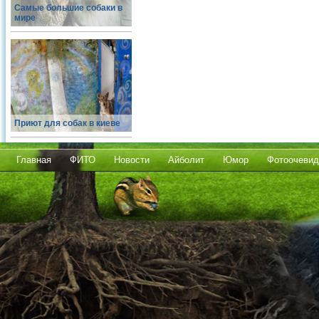
Самые большие собаки в
мире
Приют для собак в киеве
Главная
ФИТО
Новости
Айболит
Юмор
Фотоочевид