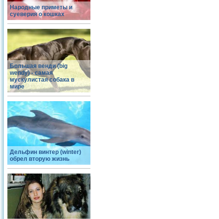
Народные приметы и
суеверия о кошках
Большая венди (big
wendy) - самая
мускулистая собака в
мире
Дельфин винтер (winter)
обрел вторую жизнь