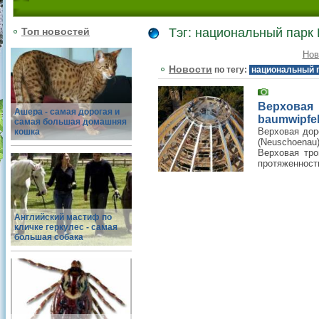
Топ новостей
Тэг: национальный парк 
Нов
Новости
по тегу:
национальный п
Верхова
Ашера - самая дорогая и
baumwipfe
самая большая домашняя
Верховая дор
кошка
(Neuschoena
Верховая тро
протяженность
Английский мастиф по
кличке геркулес - самая
большая собака