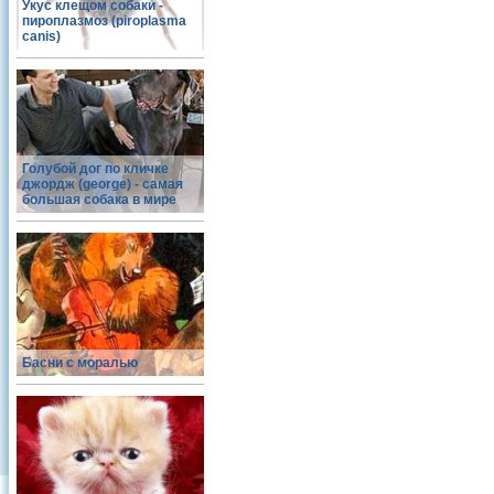
Укус клещом собаки -
пироплазмоз (piroplasma
canis)
Голубой дог по кличке
джордж (george) - самая
большая собака в мире
Басни с моралью