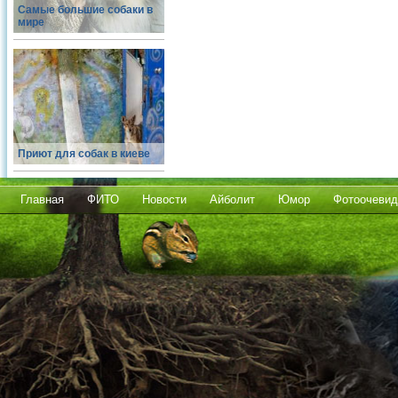
Самые большие собаки в
мире
Приют для собак в киеве
Главная
ФИТО
Новости
Айболит
Юмор
Фотоочевид