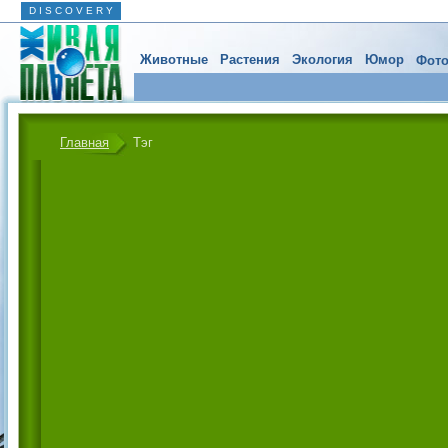
D I S C O V E R Y
Животные
Растения
Экология
Юмор
Фото
Главная
Тэг