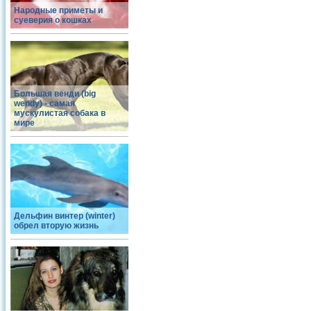
Народные приметы и
суеверия о кошках
Большая венди (big
wendy) - самая
мускулистая собака в
мире
Дельфин винтер (winter)
обрел вторую жизнь