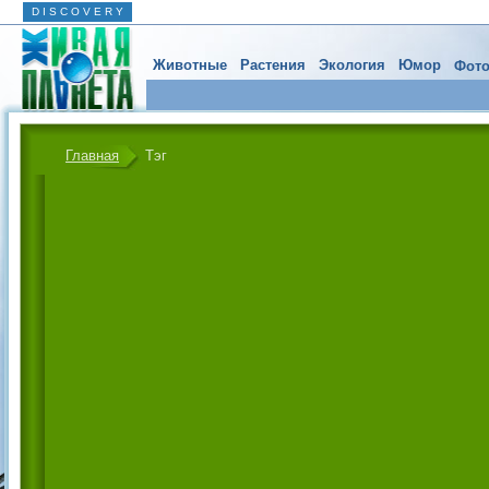
D I S C O V E R Y
Животные
Растения
Экология
Юмор
Фото
Главная
Тэг