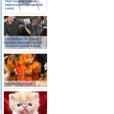
Укус клещом собаки -
пироплазмоз (piroplasma
canis)
Голубой дог по кличке
джордж (george) - самая
большая собака в мире
Басни с моралью