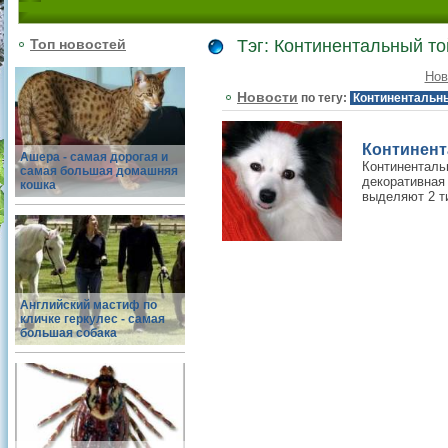
Топ новостей
Тэг: Континентальный т
Нов
Новости
по тегу:
Континентальн
Континент
Ашера - самая дорогая и
Континентальн
самая большая домашняя
декоративна
кошка
выделяют 2 ти
Английский мастиф по
кличке геркулес - самая
большая собака