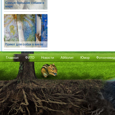
Самые большие собаки в
мире
Приют для собак в киеве
Главная
ФИТО
Новости
Айболит
Юмор
Фотоочевид