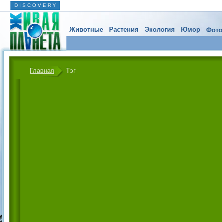
D I S C O V E R Y
Животные
Растения
Экология
Юмор
Фото
Главная
Тэг