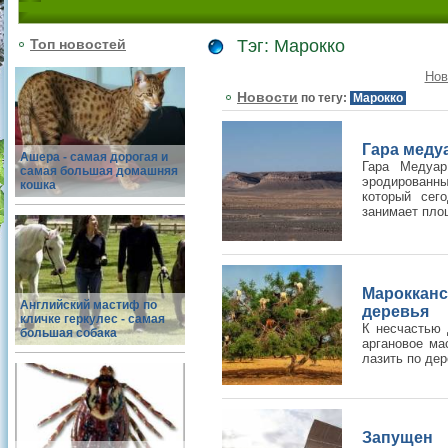
Топ новостей
Тэг: Марокко
Нов
Новости
по тегу:
Марокко
Гара медуа
Ашера - самая дорогая и
Гара Медуар
самая большая домашняя
эродированн
кошка
который сег
занимает площ
Мароккан
Английский мастиф по
деревья
кличке геркулес - самая
К несчастью 
большая собака
аргановое ма
лазить по де
Запущен 