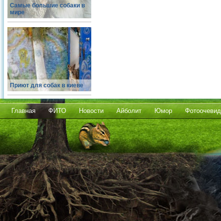
Самые большие собаки в
мире
Приют для собак в киеве
Главная
ФИТО
Новости
Айболит
Юмор
Фотоочевид