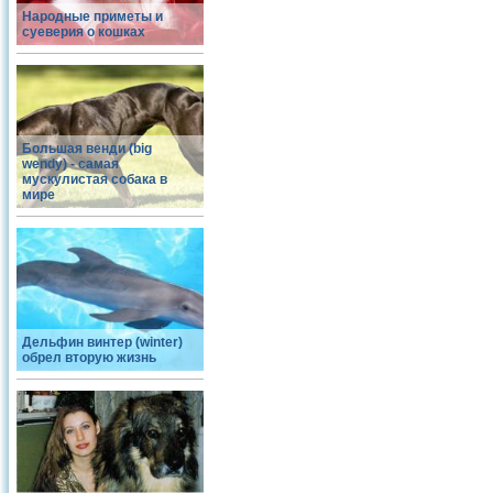
Народные приметы и
суеверия о кошках
Большая венди (big
wendy) - самая
мускулистая собака в
мире
Дельфин винтер (winter)
обрел вторую жизнь