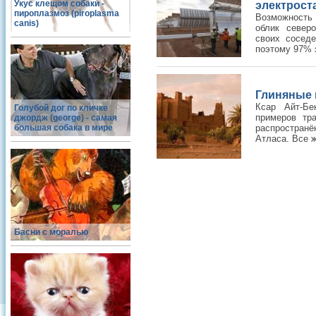
Укус клещом собаки -
электрост
пироплазмоз (piroplasma
Возможность 
canis)
облик север
своих соседе
поэтому 97% э
Ксар Айт-Бе
Голубой дог по кличке
примеров тра
джордж (george) - самая
большая собака в мире
распростран
Атласа. Все ж
Басни с моралью