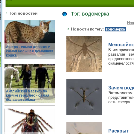
Топ новостей
Тэг: водомерка
Нов
Новости
по тегу:
водомерка
Мезозойск
Ашера - самая дорогая и
В историческ
самая большая домашняя
развалин ве
кошка
средневеков
окаменелостям
Зачем вод
Английский мастиф по
Энтомологам 
кличке геркулес - самая
представител
большая собака
есть «веер» 
Раскрыт