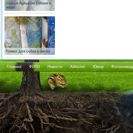
Самые большие собаки в
мире
Приют для собак в киеве
Главная
ФИТО
Новости
Айболит
Юмор
Фотоочевид