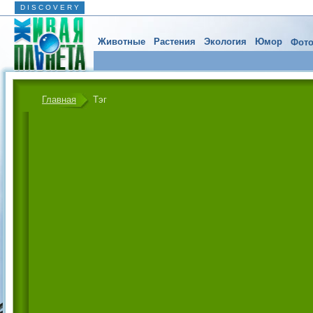
D I S C O V E R Y
Животные
Растения
Экология
Юмор
Фото
Главная
Тэг