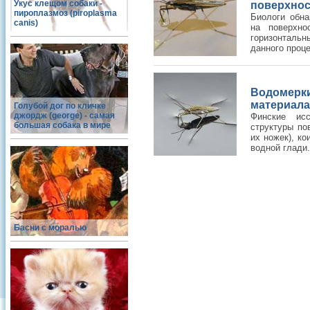
Укус клещом собаки -
поверхно
пироплазмоз (piroplasma
Биологи обна
canis)
на поверхно
горизонтальн
данного проце
Водомерк
материала
Голубой дог по кличке
джордж (george) - самая
Финские исс
большая собака в мире
структуры по
их ножек), ко
водной глади.
Басни с моралью