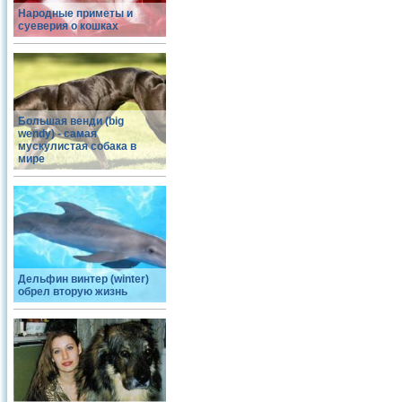
Народные приметы и
суеверия о кошках
Большая венди (big
wendy) - самая
мускулистая собака в
мире
Дельфин винтер (winter)
обрел вторую жизнь