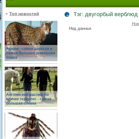
Топ новостей
Тэг: двугорбый верблюд
Нов
Нед данных
Ашера - самая дорогая и
самая большая домашняя
кошка
Английский мастиф по
кличке геркулес - самая
большая собака