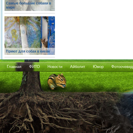
Самые большие собаки в
мире
Приют для собак в киеве
Главная
ФИТО
Новости
Айболит
Юмор
Фотоочевид