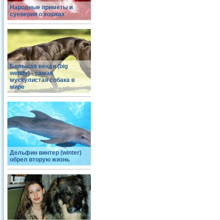
Народные приметы и
суеверия о кошках
Большая венди (big
wendy) - самая
мускулистая собака в
мире
Дельфин винтер (winter)
обрел вторую жизнь