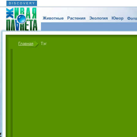
D I S C O V E R Y
Животные
Растения
Экология
Юмор
Фото
Главная
Тэг