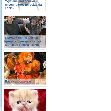
Укус клещом собаки -
пироплазмоз (piroplasma
canis)
Голубой дог по кличке
джордж (george) - самая
большая собака в мире
Басни с моралью