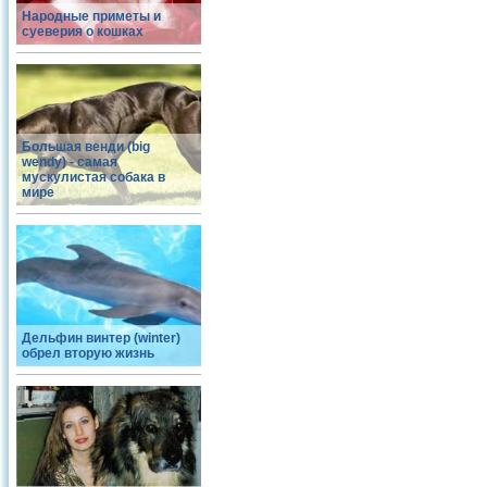
Народные приметы и
суеверия о кошках
Большая венди (big
wendy) - самая
мускулистая собака в
мире
Дельфин винтер (winter)
обрел вторую жизнь