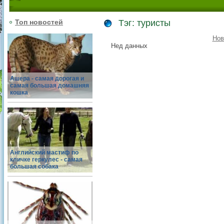
Топ новостей
Тэг: туристы
Нов
Нед данных
Ашера - самая дорогая и
самая большая домашняя
кошка
Английский мастиф по
кличке геркулес - самая
большая собака