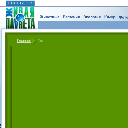
D I S C O V E R Y
Животные
Растения
Экология
Юмор
Фото
Главная
Тэг