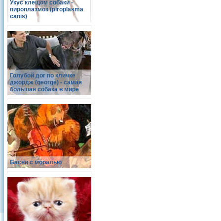
Укус клещом собаки -
пироплазмоз (piroplasma
canis)
Голубой дог по кличке
джордж (george) - самая
большая собака в мире
Басни с моралью