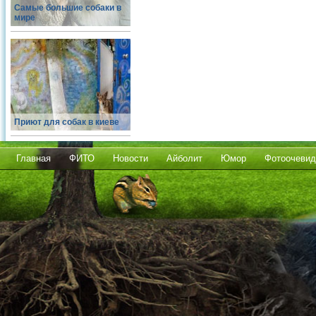
Самые большие собаки в
мире
Приют для собак в киеве
Главная
ФИТО
Новости
Айболит
Юмор
Фотоочевид