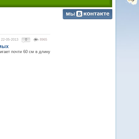
22-05-2013
0
8965
омых
игает почти 60 см в длину