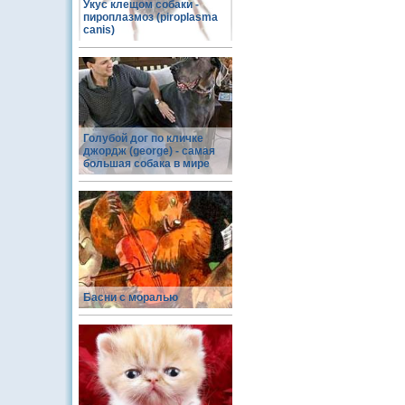
Укус клещом собаки -
пироплазмоз (piroplasma
canis)
Голубой дог по кличке
джордж (george) - самая
большая собака в мире
Басни с моралью