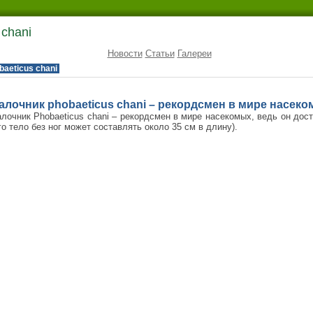
 chani
Новости
Статьи
Галереи
baeticus chani
алочник phobaeticus chani – рекордсмен в мире насек
лочник Phobaeticus chani – рекордсмен в мире насекомых, ведь он дост
го тело без ног может составлять около 35 см в длину).