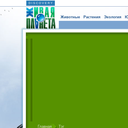
D I S C O V E R Y
Животные
Растения
Экология
Ю
Главная
Тэг