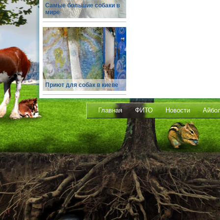
Самые большие собаки в
мире
Приют для собак в киеве
Главная
ФИТО
Новости
Айбо