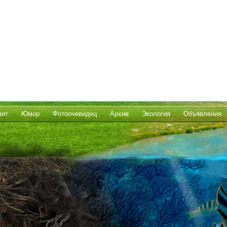
лит
Юмор
Фотоочевидец
Архив
Экология
Объявления