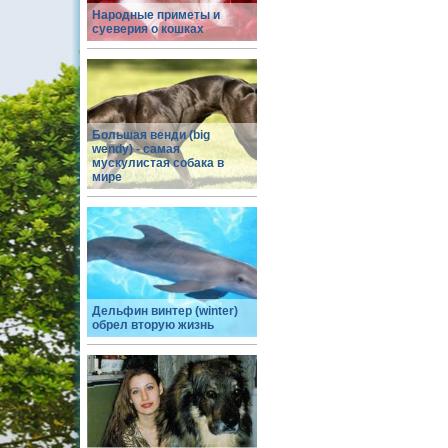
Народные приметы и
суеверия о кошках
Большая венди (big
wendy) - самая
мускулистая собака в
мире
Дельфин винтер (winter)
обрел вторую жизнь