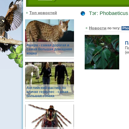
Топ новостей
Тэг: Phobaeticus
Новости
по тегу:
Pho
П
Ашера - самая дорогая и
Па
самая большая домашняя
(е
кошка
Английский мастиф по
кличке геркулес - самая
большая собака