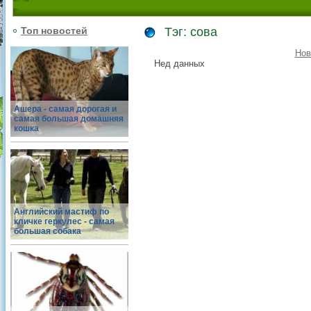
Топ новостей
Тэг: сова
Нов
Нед данных
Ашера - самая дорогая и
самая большая домашняя
кошка
Английский мастиф по
кличке геркулес - самая
большая собака