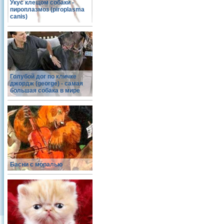
Укус клещом собаки -
пироплазмоз (piroplasma
canis)
Голубой дог по кличке
джордж (george) - самая
большая собака в мире
Басни с моралью