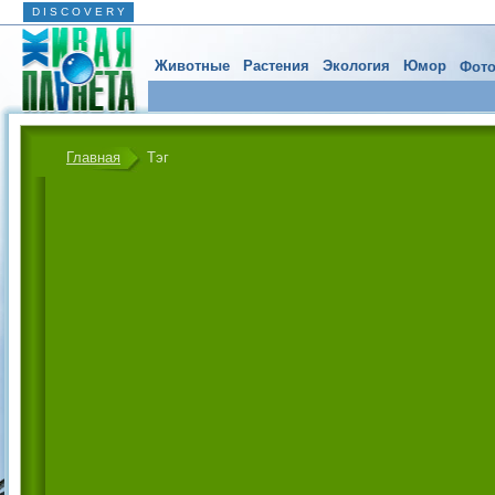
D I S C O V E R Y
Животные
Растения
Экология
Юмор
Фото
Главная
Тэг