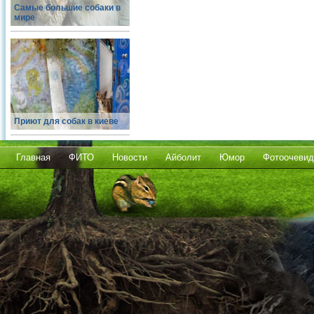
Самые большие собаки в
мире
Приют для собак в киеве
Главная
ФИТО
Новости
Айболит
Юмор
Фотоочевид