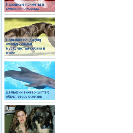
Народные приметы и
суеверия о кошках
Большая венди (big
wendy) - самая
мускулистая собака в
мире
Дельфин винтер (winter)
обрел вторую жизнь