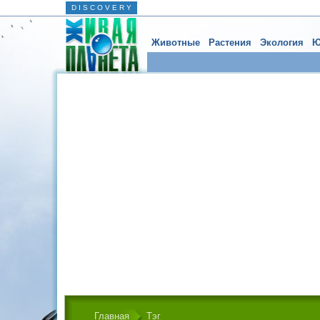
D I S C O V E R Y
Животные
Растения
Экология
Ю
Главная
Тэг