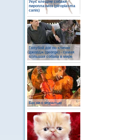
Укус клещом собаки -
пироплазмоз (piroplasma
canis)
Голубой дог по кличке
джордж (george) - самая
большая собака в мире
Басни с моралью