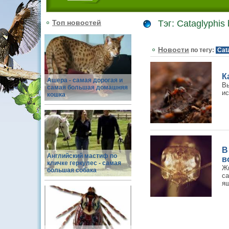
Топ новостей
Тэг: Cataglyphis
Новости
по тегу:
Cat
К
Ашера - самая дорогая и
В
самая большая домашняя
ис
кошка
В
Английский мастиф по
в
кличке геркулес - самая
Жи
большая собака
са
ящ