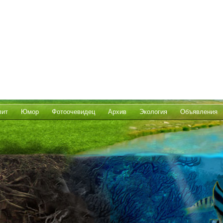
лит
Юмор
Фотоочевидец
Архив
Экология
Объявления