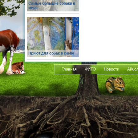
Самые большие собаки в
мире
Приют для собак в киеве
Главная
ФИТО
Новости
Айбо