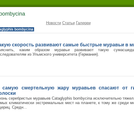
 bombycina
Новости
Статьи
Галереи
aglyphis bombycina
акую скорость развивают самые быстрые муравьи в м
ыяснить, каким образом муравьи развивают такую сумасшедш
следователям из Ульмского университета (Германия).
 самую смертельную жару муравьев спасают от г
олоски
знь серебристых муравьев Cataglyphis bombycina исключительно тяжел
мых климатически экстремальных мест на планете, к тому же среди 
ериц. Средн...