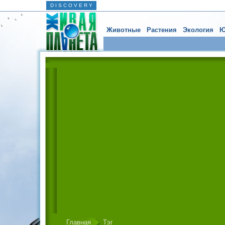
D I S C O V E R Y
Животные
Растения
Экология
Ю
Главная
Тэг