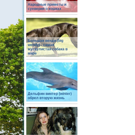
Народные приметы и
суеверия о кошках
Большая венди (big
wendy) - самая
мускулистая собака в
мире
Дельфин винтер (winter)
обрел вторую жизнь