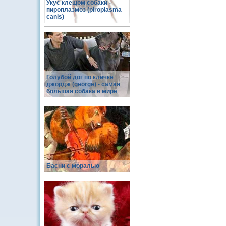
Укус клещом собаки -
пироплазмоз (piroplasma
canis)
Голубой дог по кличке
джордж (george) - самая
большая собака в мире
Басни с моралью