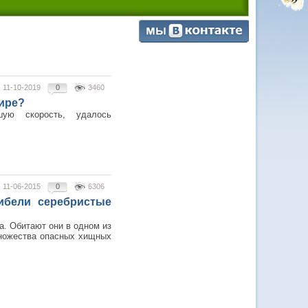
11-10-2019
0
3460
ире?
ую скорость, удалось
11-06-2015
0
6306
ибели серебристые
а. Обитают они в одном из
множества опасных хищных