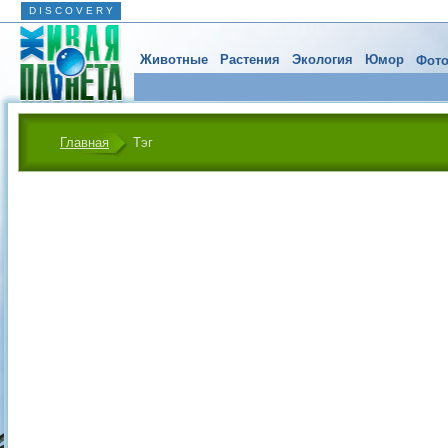
D I S C O V E R Y
Животные
Растения
Экология
Юмор
Фото
Главная
Тэг