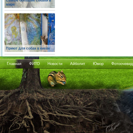
Самые большие собаки в
мире
Приют для собак в киеве
Главная
ФИТО
Новости
Айболит
Юмор
Фотоочевид