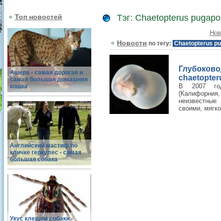
Топ новостей
Тэг: Chaetopterus pugapo
Нов
Новости
по тегу:
Chaetopterus p
Глубоко
Ашера - самая дорогая и
chaetopter
самая большая домашняя
В 2007 год
кошка
(Калифорния,
неизвестные 
своими, мягко
Английский мастиф по
кличке геркулес - самая
большая собака
Укус клещом собаки -