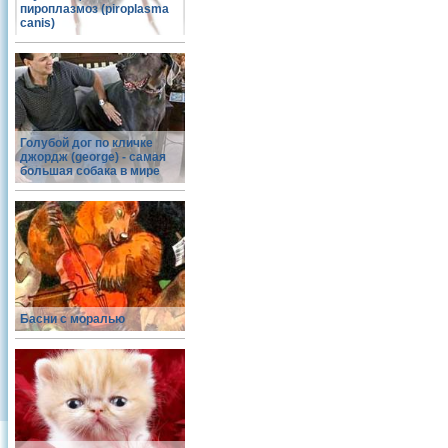
пироплазмоз (piroplasma
canis)
Голубой дог по кличке
джордж (george) - самая
большая собака в мире
Басни с моралью