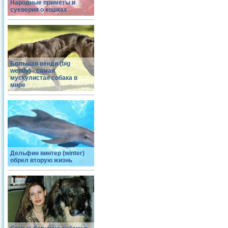
Народные приметы и
суеверия о кошках
Большая венди (big
wendy) - самая
мускулистая собака в
мире
Дельфин винтер (winter)
обрел вторую жизнь