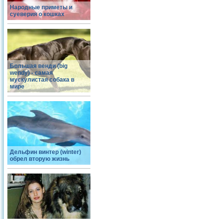
Народные приметы и
суеверия о кошках
Большая венди (big
wendy) - самая
мускулистая собака в
мире
Дельфин винтер (winter)
обрел вторую жизнь