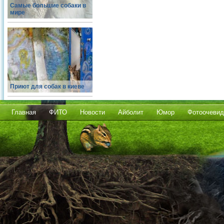
Самые большие собаки в
мире
Приют для собак в киеве
Главная
ФИТО
Новости
Айболит
Юмор
Фотоочевид