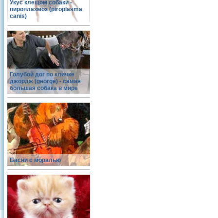
Укус клещом собаки -
пироплазмоз (piroplasma
canis)
Голубой дог по кличке
джордж (george) - самая
большая собака в мире
Басни с моралью