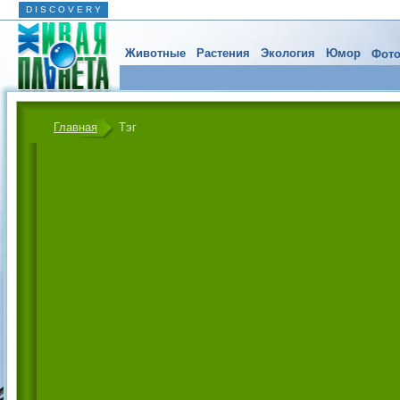
D I S C O V E R Y
Животные
Растения
Экология
Юмор
Фото
Главная
Тэг