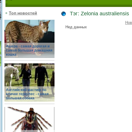
Топ новостей
Тэг: Zelonia australiensis
Нов
Нед данных
Ашера - самая дорогая и
самая большая домашняя
кошка
Английский мастиф по
кличке геркулес - самая
большая собака