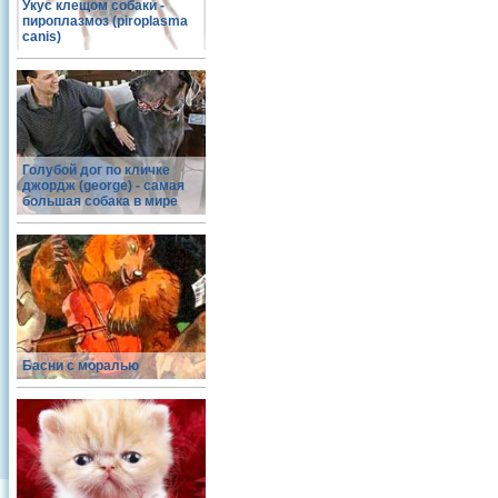
Укус клещом собаки -
пироплазмоз (piroplasma
canis)
Голубой дог по кличке
джордж (george) - самая
большая собака в мире
Басни с моралью