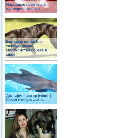
Народные приметы и
суеверия о кошках
Большая венди (big
wendy) - самая
мускулистая собака в
мире
Дельфин винтер (winter)
обрел вторую жизнь