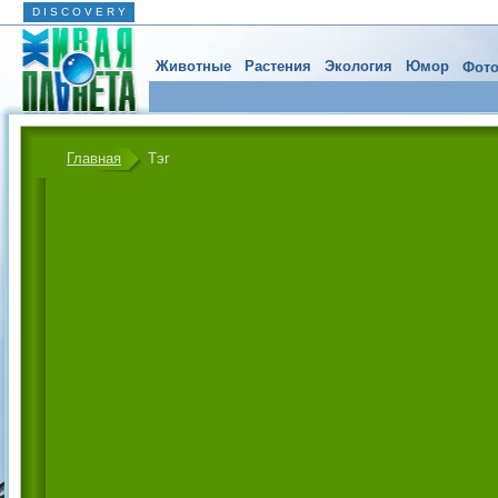
D I S C O V E R Y
Животные
Растения
Экология
Юмор
Фото
Главная
Тэг