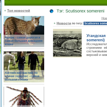
Топ новостей
Тэг: Scutisorex somereni
Нов
Новости
по тегу:
Scutisorex some
Угандская
Ашера - самая дорогая и
somereni)
самая большая домашняя
Исследоват
кошка
строением её
состыковываю
верхней и ниж
Английский мастиф по
кличке геркулес - самая
большая собака