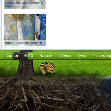
Самые большие собаки в
мире
Приют для собак в киеве
Главная
ФИТО
Новости
Айболит
Юмор
Фотоочевид