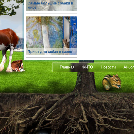
Самые большие собаки в
мире
Приют для собак в киеве
Главная
ФИТО
Новости
Айбо