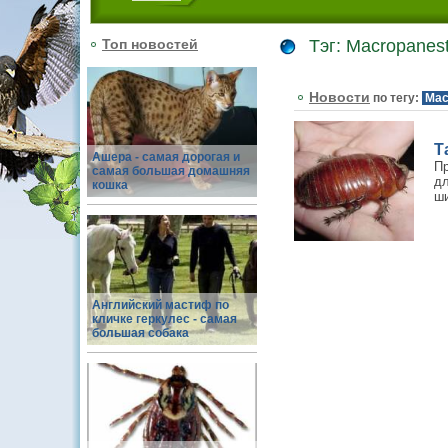
Топ новостей
Тэг: Macropanest
Новости
по тегу:
Mac
Т
Ашера - самая дорогая и
Пр
самая большая домашняя
дл
кошка
ши
Английский мастиф по
кличке геркулес - самая
большая собака