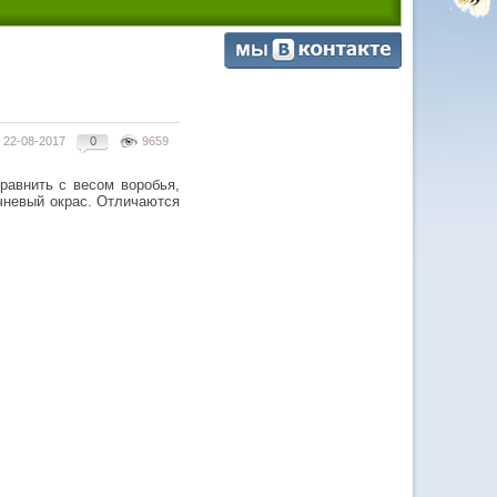
22-08-2017
0
9659
равнить с весом воробья,
ичневый окрас. Отличаются