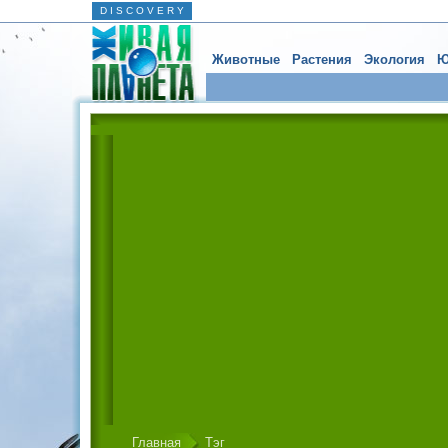
D I S C O V E R Y
Животные
Растения
Экология
Ю
Главная
Тэг