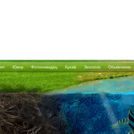
лит
Юмор
Фотоочевидец
Архив
Экология
Объявления