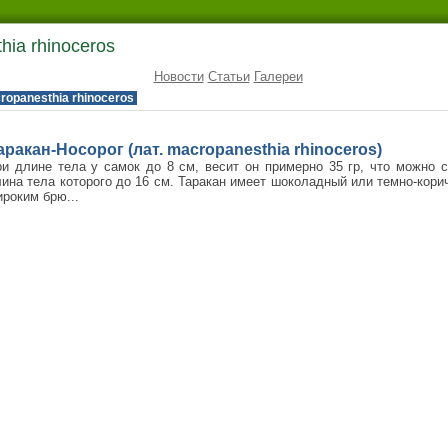
hia rhinoceros
Новости
Статьи
Галереи
ropanesthia rhinoceros
аракан-Носорог (лат. macropanesthia rhinoceros)
и длине тела у самок до 8 см, весит он примерно 35 гр, что можно с
ина тела которого до 16 см. Таракан имеет шоколадный или темно-кор
роким брю...