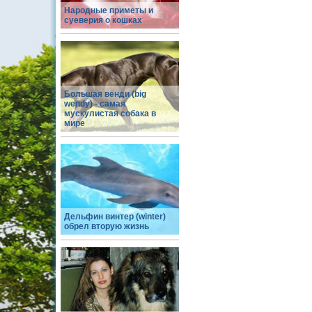
Народные приметы и
суеверия о кошках
Большая венди (big
wendy) - самая
мускулистая собака в
мире
Дельфин винтер (winter)
обрел вторую жизнь