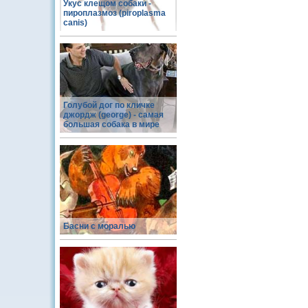
Укус клещом собаки -
пироплазмоз (piroplasma
canis)
Голубой дог по кличке
джордж (george) - самая
большая собака в мире
Басни с моралью