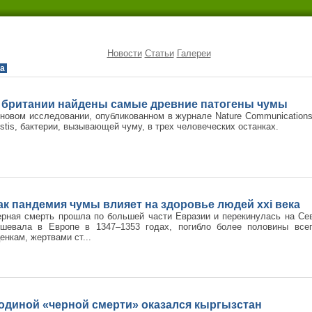
Новости
Статьи
Галереи
а
 британии найдены самые древние патогены чумы
новом исследовании, опубликованном в журнале Nature Communications
stis, бактерии, вызывающей чуму, в трех человеческих останках.
ак пандемия чумы влияет на здоровье людей xxi века
рная смерть прошла по большей части Евразии и перекинулась на Се
ушевала в Европе в 1347–1353 годах, погибло более половины все
енкам, жертвами ст...
одиной «черной смерти» оказался кыргызстан