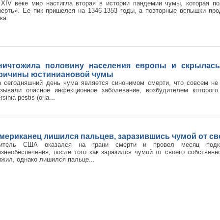
 XIV веке мир настигла вторая в истории пандемии чумы, которая п
ерть». Ее пик пришелся на 1346-1353 годы, а повторные вспышки пр
ка.
ничтожила половину населения европы и скрылась:
ричины юстиниановой чумы
а сегодняшний день чума является синонимом смерти, что совсем не
азывали опасное инфекционное заболевание, возбудителем которого
rsinia pestis (она...
мериканец лишился пальцев, заразившись чумой от св
итель США оказался на грани смерти и провел месяц подк
знеобеспечения, после того как заразился чумой от своего собственн
жил, однако лишился пальце...