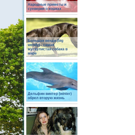
Народные приметы и
суеверия о кошках
Большая венди (big
wendy) - самая
мускулистая собака в
мире
Дельфин винтер (winter)
обрел вторую жизнь