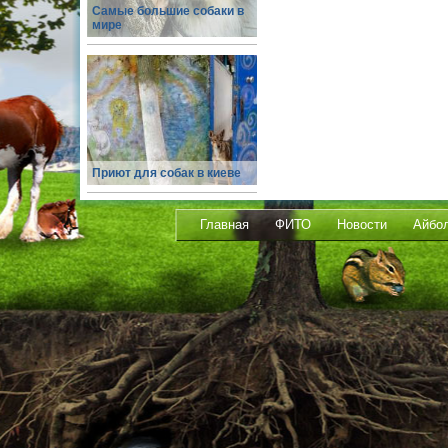
Самые большие собаки в
мире
Приют для собак в киеве
Главная
ФИТО
Новости
Айбо