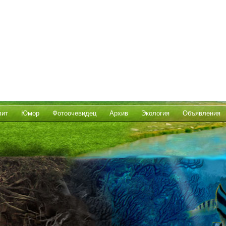
лит
Юмор
Фотоочевидец
Архив
Экология
Объявления