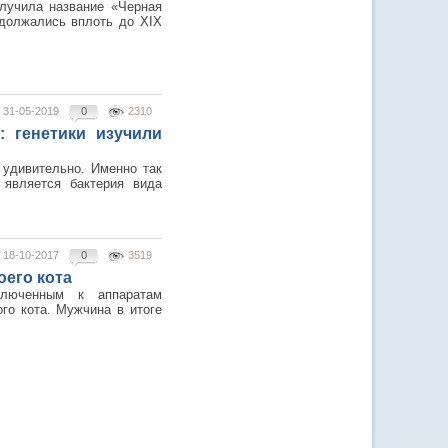
олучила название «Черная
одолжались вплоть до XIX
31-05-2019
0
2310
 генетики изучили
 удивительно. Именно так
 является бактерия вида
18-10-2017
0
3519
оего кота
люченным к аппаратам
ого кота. Мужчина в итоге