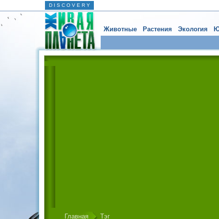
D I S C O V E R Y
Животные
Растения
Экология
Ю
Главная
Тэг