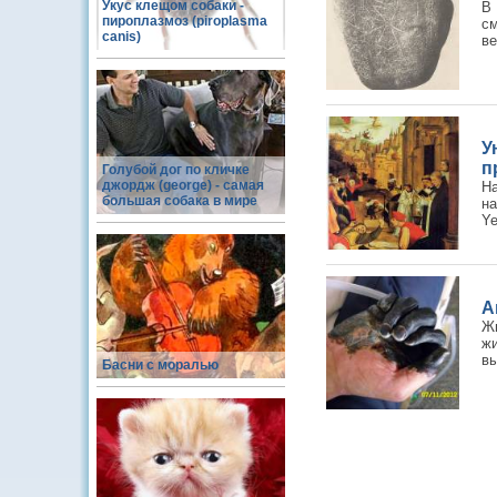
Укус клещом собаки -
В
пироплазмоз (piroplasma
см
canis)
ве
У
п
Голубой дог по кличке
джордж (george) - самая
Н
большая собака в мире
н
Ye
А
Ж
жи
вы
Басни с моралью