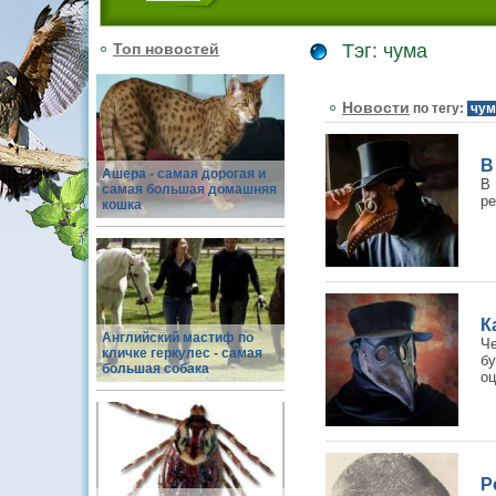
Топ новостей
Тэг: чума
Новости
по тегу:
чум
В
Ашера - самая дорогая и
В 
самая большая домашняя
pe
кошка
К
Английский мастиф по
Че
кличке геркулес - самая
б
большая собака
оц
Р