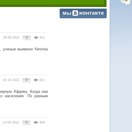
28-05-2023
0
811
, ученые выявили Yersinia
16-10-2022
0
821
верную Африку. Когда она
го населения. По разным
13-06-2022
0
868