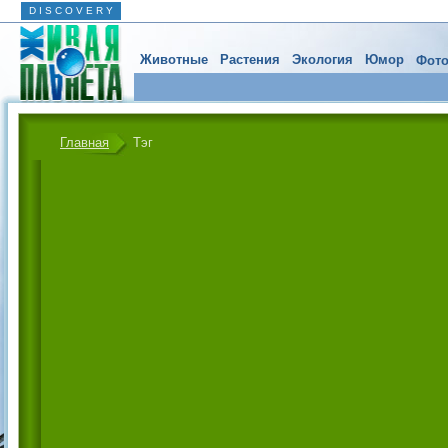
D I S C O V E R Y
Животные
Растения
Экология
Юмор
Фото
Главная
Тэг