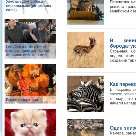
Укус клещом собаки -
Перевозка че
пироплазмоз (piroplasma
решили транс
canis)
кенийском озе
В кении
бородатую
Голубой дог по кличке
джордж (george) - самая
Странная, бо
большая собака в мире
недель тому 
создание так 
Как перев
В националь
засухи резко 
к тому, что 
Басни с моралью
начали напада
Один эпиз
Камера, зама