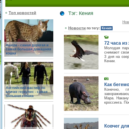
Топ новостей
Тэг: Кения
Нов
Новости
по тегу:
Кения
72 часа из
Ашера - самая дорогая и
Молодая пар
самая большая домашняя
снимают свои
кошка
3 дня на озе
Кении.
Как бегемо
Английский мастиф по
Конечно, 
кличке геркулес - самая
завораживающ
большая собака
Мара. Накану
кроссинга. По
Ковчег дл