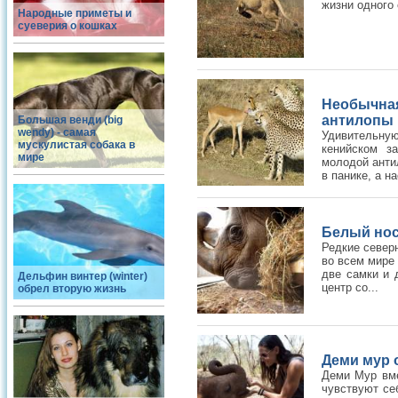
жизни одного 
Народные приметы и
суеверия о кошках
Необычна
антилопы
Большая венди (big
wendy) - самая
Удивительную
мускулистая собака в
кенийском з
мире
молодой антил
в панике, а на
Белый нос
Редкие север
во всем мире 
две самки и 
Дельфин винтер (winter)
центр со...
обрел вторую жизнь
Деми мур 
Деми Мур вме
чувствуют се