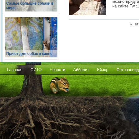
можно придти
Самые большие собаки в
на сайте Twit..
мире
« На
Приют для собак в киеве
Главная
ФИТО
Новости
Айболит
Юмор
Фотоочевид