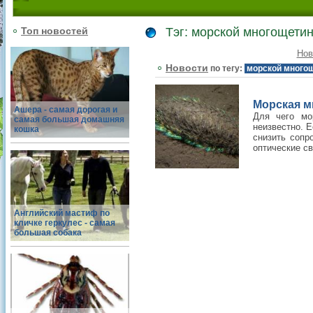
Топ новостей
Тэг: морской многощети
Нов
Новости
по тегу:
морской много
Морская мы
Ашера - самая дорогая и
Для чего мо
самая большая домашняя
неизвестно. Е
кошка
снизить сопр
оптические св
Английский мастиф по
кличке геркулес - самая
большая собака