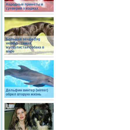
Народные приметы и
суеверия о кошках
Большая венди (big
wendy) - самая
мускулистая собака в
мире
Дельфин винтер (winter)
обрел вторую жизнь