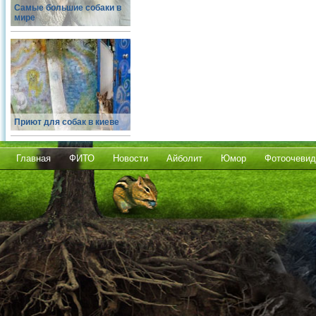
Самые большие собаки в
мире
Приют для собак в киеве
Главная
ФИТО
Новости
Айболит
Юмор
Фотоочевид