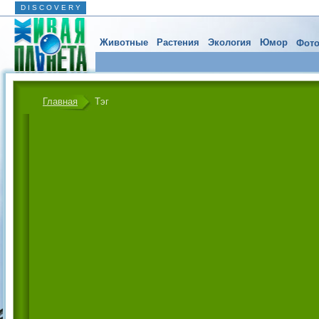
D I S C O V E R Y
Животные
Растения
Экология
Юмор
Фото
Главная
Тэг