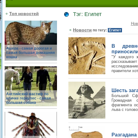
Топ новостей
Тэг: Египет
Нов
Новости
по тегу:
Египет
В древн
Ашера - самая дорогая и
приносили
самая большая домашняя
"У каждого 
кошка
рассказывае
исследован
правители хот
Шесть заг
Английский мастиф по
Большой Сфи
кличке геркулес - самая
Громадная с
большая собака
фрагмента ос
льва с голово
Разгадан