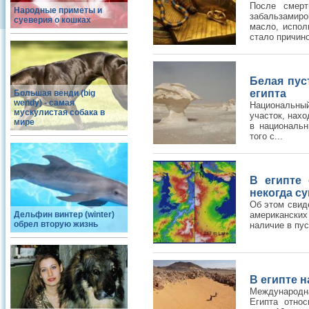
После смерт
Народные приметы и
забальзамир
суеверия о кошках
масло, испол
стало причино
Белая пус
египта
Большая венди (big
wendy) - самая
Национальный
мускулистая собака в
участок, нах
мире
в национальн
того с...
В египте 
некогда с
Об этом свид
Дельфин винтер (winter)
американски
обрел вторую жизнь
наличие в пу
В египте 
Международна
Египта отно