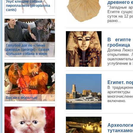
Укус клещом собаки -
древнего 
пироплазмоз (piroplasma
"Западные ар
canis)
Египте сущес
суток на 12 р
разно...
В египте
гробница
Голубой дог по кличке
джордж (george) - самая
Долина Люксо
большая собака в мире
открытиями. 
ошеломитель
углубление в з
Египет. по
В традиционн
архитектуры
многочисленн
Басни с моралью
включено.
Археолог
тутанхамо