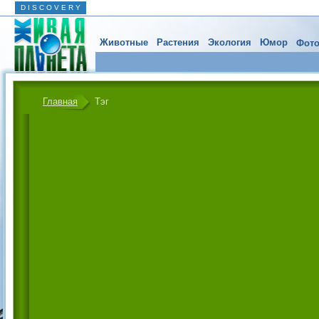
D I S C O V E R Y
Животные
Растения
Экология
Юмор
Фото
Главная
Тэг