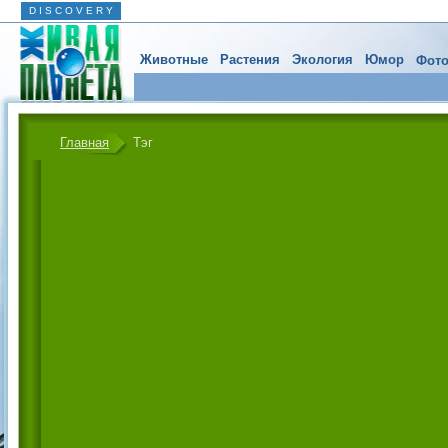
D I S C O V E R Y
Животные
Растения
Экология
Юмор
Фото
Главная
Тэг