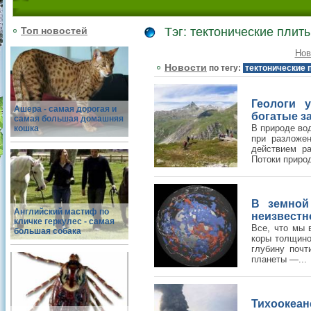
Топ новостей
Тэг: тектонические плит
Нов
Новости
по тегу:
тектонические 
Геологи 
Ашера - самая дорогая и
богатые з
самая большая домашняя
В природе во
кошка
при разложе
действием р
Потоки природ
В земной
Английский мастиф по
неизвестн
кличке геркулес - самая
Все, что мы 
большая собака
коры толщино
глубину почт
планеты —...
Тихоокеан