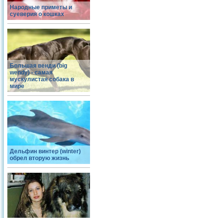
Народные приметы и
суеверия о кошках
Большая венди (big
wendy) - самая
мускулистая собака в
мире
Дельфин винтер (winter)
обрел вторую жизнь