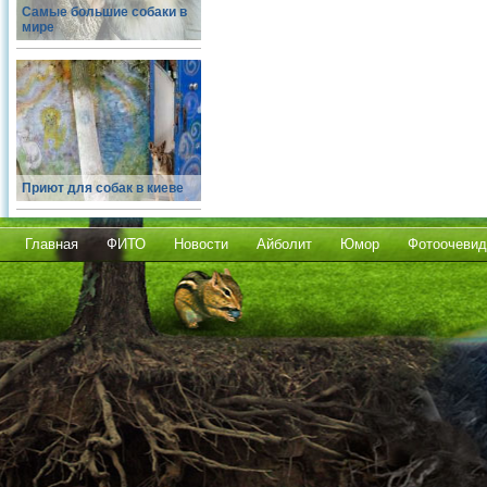
Самые большие собаки в
мире
Приют для собак в киеве
Главная
ФИТО
Новости
Айболит
Юмор
Фотоочевид