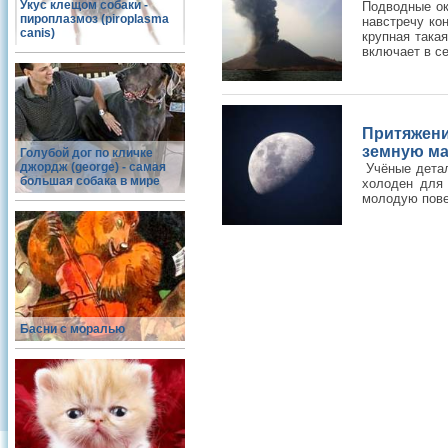
Укус клещом собаки -
Подводные ок
пироплазмоз (piroplasma
навстречу ко
canis)
крупная така
включает в се
Притяжен
земную м
Голубой дог по кличке
джордж (george) - самая
Учёные детал
большая собака в мире
холоден для 
молодую пове
Басни с моралью