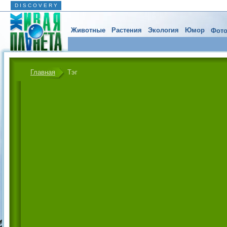
D I S C O V E R Y
Животные
Растения
Экология
Юмор
Фото
Главная
Тэг