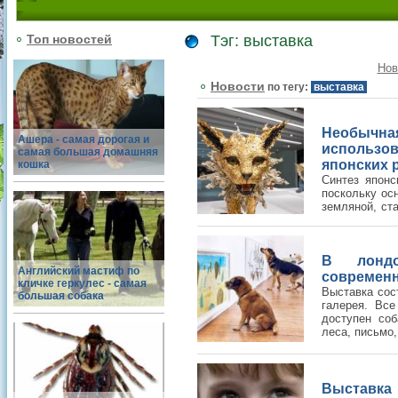
Топ новостей
Тэг: выставка
Нов
Новости
по тегу:
выставка
Необычна
Ашера - самая дорогая и
использо
самая большая домашняя
японских 
кошка
Синтез японс
поскольку ос
земляной, ст
и техниками я.
В лондо
Английский мастиф по
современн
кличке геркулес - самая
Выставка сос
большая собака
галерея. Все
доступен соб
леса, письмо, 
Выставка