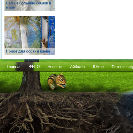
Самые большие собаки в
мире
Приют для собак в киеве
Главная
ФИТО
Новости
Айболит
Юмор
Фотоочевид