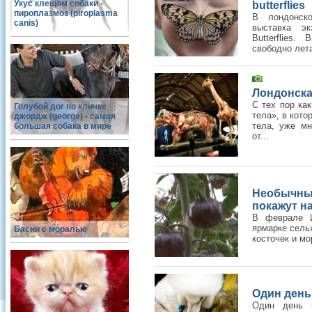
Укус клещом собаки -
butterflies
пироплазмоз (piroplasma
В лондонско
canis)
выставка эк
Butterflies
свободно лета
Лондонска
С тех пор ка
Голубой дог по кличке
тела», в кот
джордж (george) - самая
тела, уже мн
большая собака в мире
от...
Необычны
покажут н
В феврале И
ярмарке сель
Басни с моралью
косточек и мо
Один день
Один день 