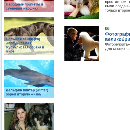
престижном 
Народные приметы и
были созданы
суеверия о кошках
только второе
Фотогра
великобр
Большая венди (big
wendy) - самая
Фоторепортаж
мускулистая собака в
Для многих с
мире
Дельфин винтер (winter)
обрел вторую жизнь