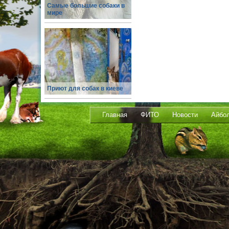
Самые большие собаки в
мире
Приют для собак в киеве
Главная
ФИТО
Новости
Айбо