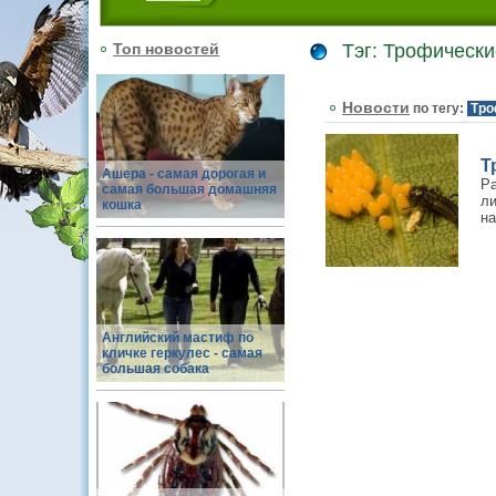
Топ новостей
Тэг: Трофически
Новости
по тегу:
Тро
Т
Ашера - самая дорогая и
Р
самая большая домашняя
л
кошка
на
Английский мастиф по
кличке геркулес - самая
большая собака