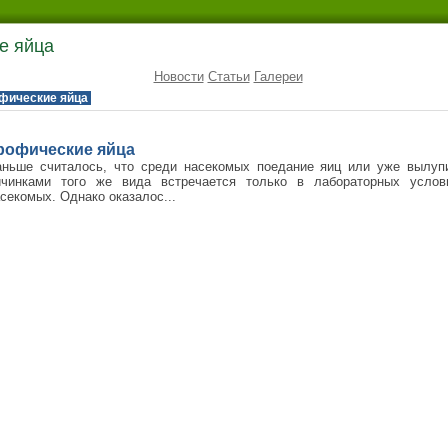
е яйца
Новости
Статьи
Галереи
фические яйца
рофические яйца
аньше считалось, что среди насекомых поедание яиц или уже вылуп
ичинками того же вида встречается только в лабораторных усло
секомых. Однако оказалос...