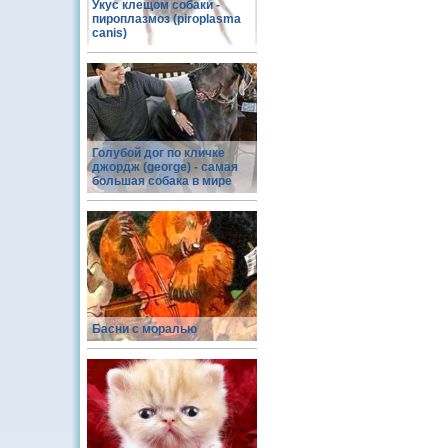
Укус клещом собаки -
пироплазмоз (piroplasma
canis)
Голубой дог по кличке
джордж (george) - самая
большая собака в мире
Басни с моралью