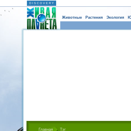
D I S C O V E R Y
Животные
Растения
Экология
Ю
Главная
Тэг