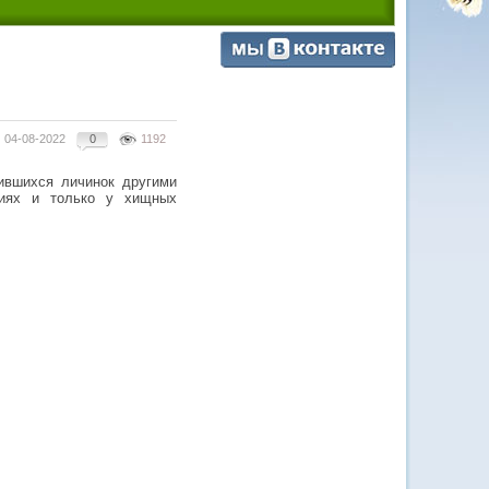
04-08-2022
0
1192
ившихся личинок другими
виях и только у хищных