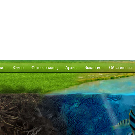
лит
Юмор
Фотоочевидец
Архив
Экология
Объявления