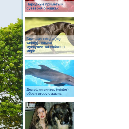
Народные приметы и
суеверия о кошках
Большая венди (big
wendy) - самая
мускулистая собака в
мире
Дельфин винтер (winter)
обрел вторую жизнь