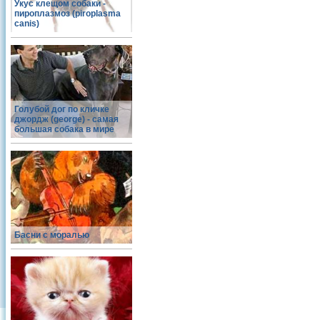
Укус клещом собаки -
пироплазмоз (piroplasma
canis)
Голубой дог по кличке
джордж (george) - самая
большая собака в мире
Басни с моралью