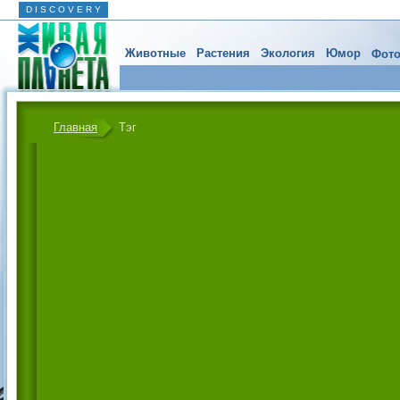
D I S C O V E R Y
Животные
Растения
Экология
Юмор
Фото
Главная
Тэг