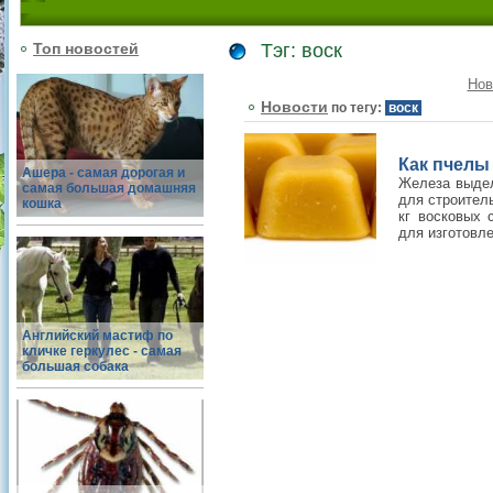
Топ новостей
Тэг: воск
Нов
Новости
по тегу:
воск
Как пчелы
Ашера - самая дорогая и
Железа выдел
самая большая домашняя
для строител
кошка
кг восковых 
для изготовле
Английский мастиф по
кличке геркулес - самая
большая собака