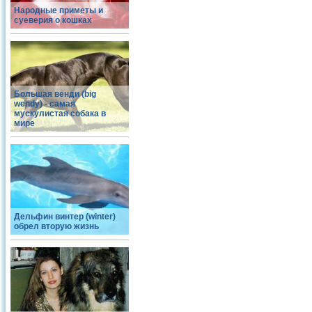
Народные приметы и
суеверия о кошках
Большая венди (big
wendy) - самая
мускулистая собака в
мире
Дельфин винтер (winter)
обрел вторую жизнь