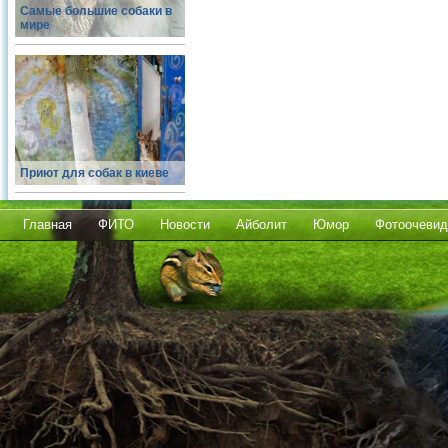
Самые большие собаки в
мире
Приют для собак в киеве
Главная
ФИТО
Новости
Айболит
Юмор
Фотоочевид