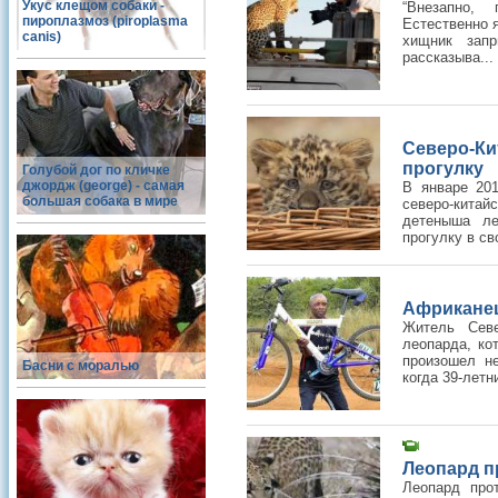
Укус клещом собаки -
“Внезапно,
пироплазмоз (piroplasma
Естественно я
canis)
хищник запр
рассказыва...
Северо-К
прогулку
Голубой дог по кличке
джордж (george) - самая
В январе 201
большая собака в мире
северо-кита
детеныша ле
прогулку в сво
Африканец
Житель Севе
леопарда, ко
произошел не
Басни с моралью
когда 39-летн
Леопард п
Леопард про