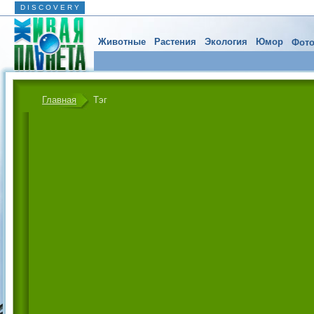
D I S C O V E R Y
Животные
Растения
Экология
Юмор
Фото
Главная
Тэг