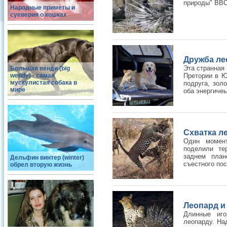
природы" BB
Народные приметы и
суеверия о кошках
Дружба ле
Эта странная
Большая венди (big
wendy) - самая
Претории в Ю
мускулистая собака в
подруга, зол
мире
оба энергичеы,
Схватка л
Один момен
поделили те
заднем план
Дельфин винтер (winter)
съестного пос
обрел вторую жизнь
Леопард и
Длинные иго
леопарду. Над