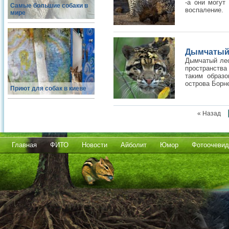
-а они могут
Самые большие собаки в
воспаление.
мире
Дымчатый л
Дымчатый лео
пространства
таким образ
острова Борнео
Приют для собак в киеве
« Назад
Главная
ФИТО
Новости
Айболит
Юмор
Фотоочевид