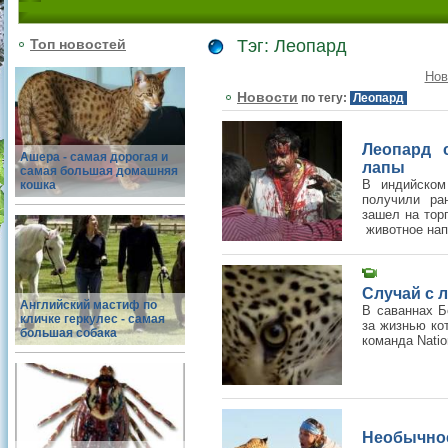
Топ новостей
Тэг: Леопард
Нов
Новости
по тегу:
Леопард
Леопард 
Ашера - самая дорогая и
лапы
самая большая домашняя
В индийском
кошка
получили ра
зашел на тор
животное напа
Случай с 
Английский мастиф по
В саваннах Б
кличке геркулес - самая
за жизнью ко
большая собака
команда Natio
Необычное