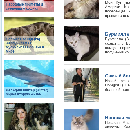
Мейн Кун (ma
Народные приметы и
Америки. Кр
суеверия о кошках
поселенцев 
прошлого века
Бурмилла (
Бурмилла (Bu
Большая венди (big
wendy) - самая
создана в Ве
мускулистая собака в
самца перс
мире
получения кош
Самый бол
Новый реко
Нордрэм (Lus
большой лоша
Дельфин винтер (winter)
обрел вторую жизнь
Невская м
Невская Мас
окрасом. Кол