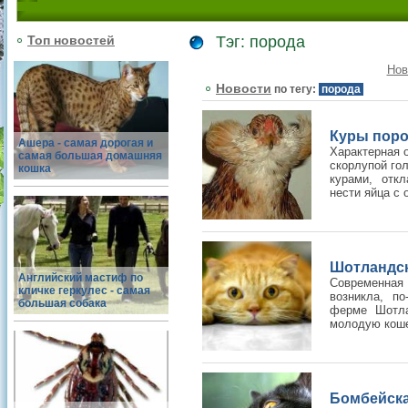
Топ новостей
Тэг: порода
Нов
Новости
по тегу:
порода
Куры поро
Ашера - самая дорогая и
Характерная о
самая большая домашняя
скорлупой гол
кошка
курами, отк
нести яйца с о
Шотландска
Английский мастиф по
Современная
кличке геркулес - самая
возникла, по
большая собака
ферме Шотла
молодую кошеч
Бомбейска