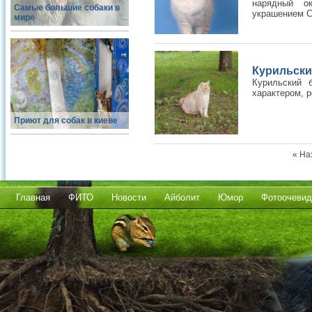
нарядный о
Самые большие собаки в
украшением Си
мире
Курильски
Курильский 
характером, р
Приют для собак в киеве
« На
Главная
ФИТО
Новости
Айболит
Юмор
Фотоочевид