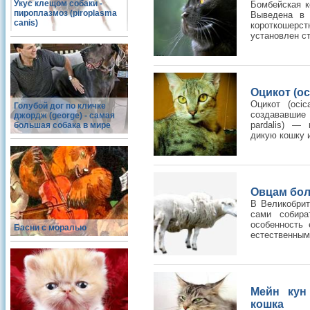
Укус клещом собаки -
Бомбейская к
пироплазмоз (piroplasma
Выведена в 
canis)
короткошерст
установлен ст
Оцикот (oc
Оцикот (ocic
Голубой дог по кличке
создававшие
джордж (george) - самая
pardalis) —
большая собака в мире
дикую кошку и
Овцам бол
В Великобрит
сами собира
особенность
Басни с моралью
естественным
Мейн кун
кошка