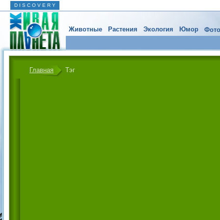
D I S C O V E R Y
Животные
Растения
Экология
Юмор
Фото
Главная
Тэг