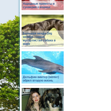
Народные приметы и
суеверия о кошках
Большая венди (big
wendy) - самая
мускулистая собака в
мире
Дельфин винтер (winter)
обрел вторую жизнь