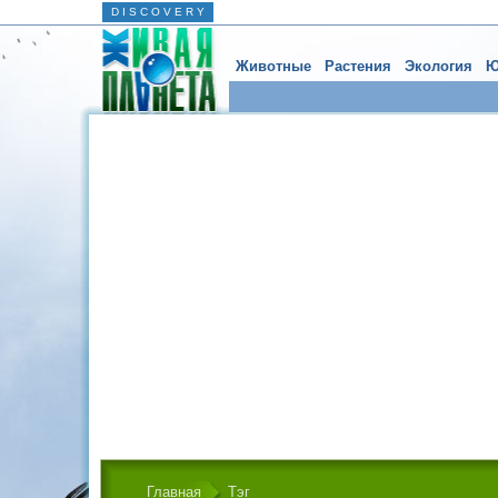
D I S C O V E R Y
Животные
Растения
Экология
Ю
Главная
Тэг