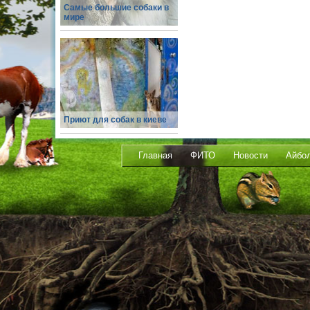
Самые большие собаки в
мире
Приют для собак в киеве
Главная
ФИТО
Новости
Айбо