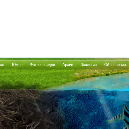
лит
Юмор
Фотоочевидец
Архив
Экология
Объявления