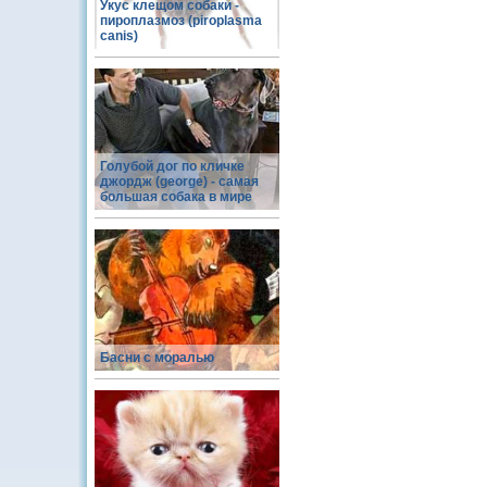
Укус клещом собаки -
пироплазмоз (piroplasma
canis)
Голубой дог по кличке
джордж (george) - самая
большая собака в мире
Басни с моралью