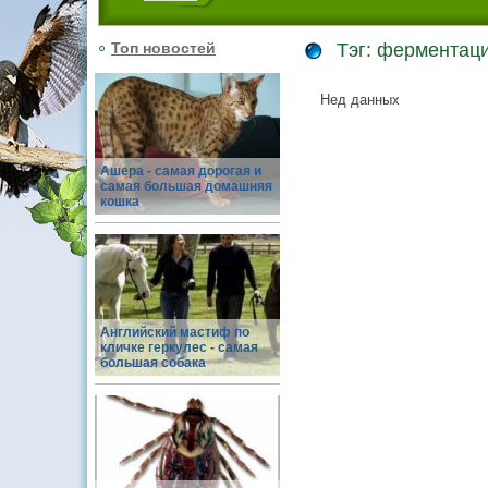
Топ новостей
Тэг: ферментац
Нед данных
Ашера - самая дорогая и
самая большая домашняя
кошка
Английский мастиф по
кличке геркулес - самая
большая собака