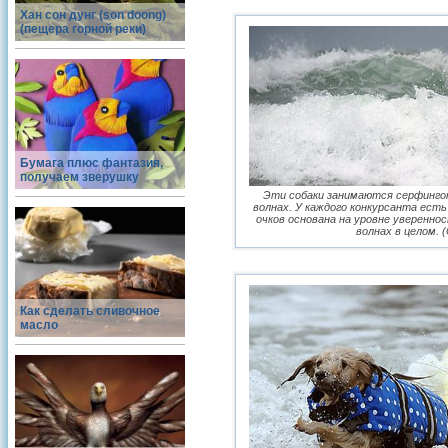
Хан сон дунг (son doong)
(пещера горной реки)
Бумага плюс фантазия,
получаем зверушку
Эти собаки занимаются серфинго
волнах. У каждого конкурсанта ест
очков основана на уровне уверенно
волнах в целом. 
Как сделать сливочное
масло