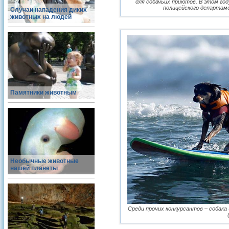
для собачьих приютов. В этом го
полицейского департаме
Случаи нападения диких
животных на людей
Памятники животным
Необычные животные
нашей планеты
Среди прочих конкурсантов – собака