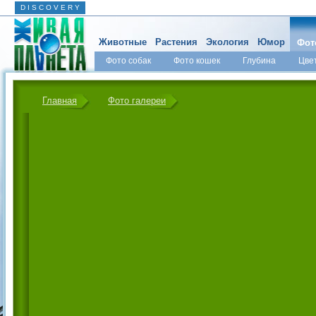
D I S C O V E R Y
Животные
Растения
Экология
Юмор
Фот
Фото собак
Фото кошек
Глубина
Цве
Главная
Фото галереи