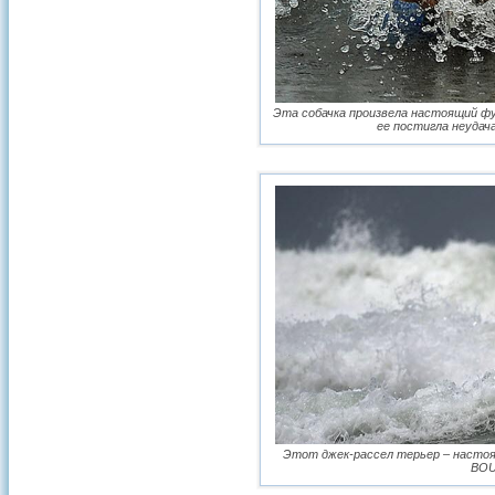
Эта собачка произвела настоящий фу
ее постигла неудача
Этот джек-рассел терьер – настоя
BOUY