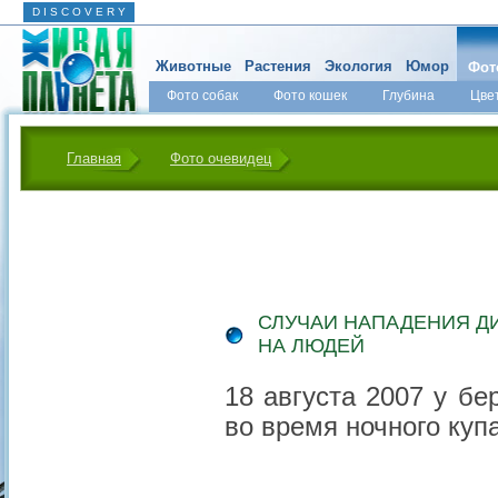
D I S C O V E R Y
Животные
Растения
Экология
Юмор
Фот
Фото собак
Фото кошек
Глубина
Цве
Главная
Фото очевидец
СЛУЧАИ НАПАДЕНИЯ Д
НА ЛЮДЕЙ
18 августа 2007 у б
во время ночного куп