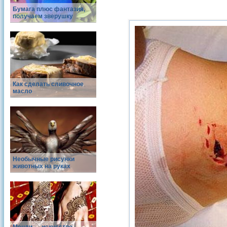
Бумага плюс фантазия,
получаем зверушку
Как сделать сливочное
масло
Необычные рисунки
животных на руках