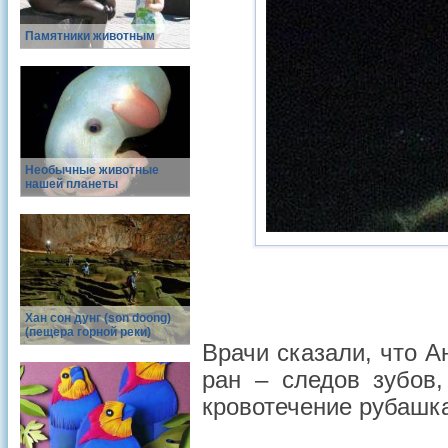
Памятники животным
Необычные животные
нашей планеты
Хан сон дунг (son doong)
(пещера горной реки)
Врачи сказали, что А
ран – следов зубов
кровотечение рубашк