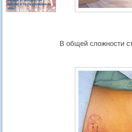
Менди — искусство
росписи тела узорами из
хны
В общей сложности ст