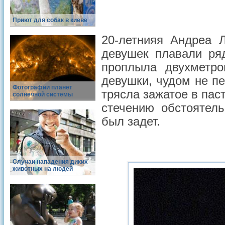
Приют для собак в киеве
20-летнияя Андреа 
девушек плавали ря
проплыла двухметро
девушки, чудом не п
Фотографии планет
трясла зажатое в пас
солнечной системы
стечению обстоятел
был задет.
Случаи нападения диких
животных на людей