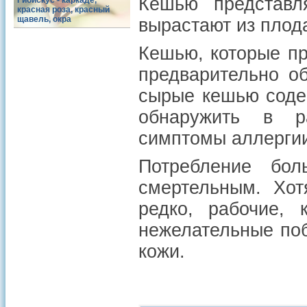
Кешью представл
Гибискус - каркаде,
красная роза, красный
щавель, окра
вырастают из плод
Кешью, которые пр
предварительно о
сырые кешью соде
обнаружить в р
симптомы аллерги
Потребление бол
смертельным. Хот
редко, рабочие, 
нежелательные по
кожи.