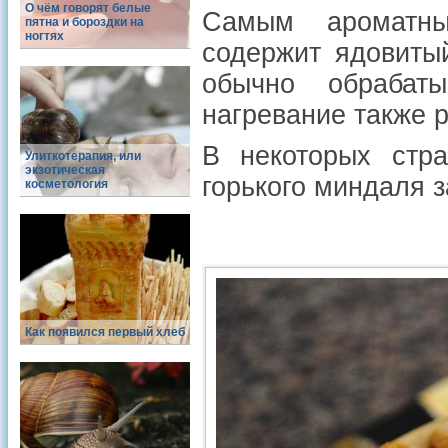
О чём говорят белые
Самым ароматны
пятна и бороздки на
ногтях
содержит ядовиты
обычно обрабат
нагревание также 
В некоторых стра
Улиткотерапия, или
экзотическая
горького миндаля 
косметология
Как появился первый хлеб