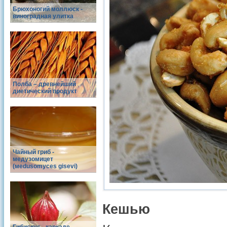
Брюхоногий моллюск -
виноградная улитка
Полба – древнейший
диетический продукт
Чайный гриб -
медузомицет
(меdusomyces gisevi)
Кешью