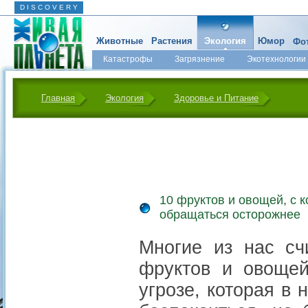
D I S C O V E R Y
Животные
Растения
Экология
Юмор
Фот
Катастрофы
Загрязнение
Экотехнологии
Главная
Экология
Здоровье и Питание
10 фруктов и овощей, с 
обращаться осторожнее
Многие из нас сч
фруктов и овощей
угрозе, которая в 