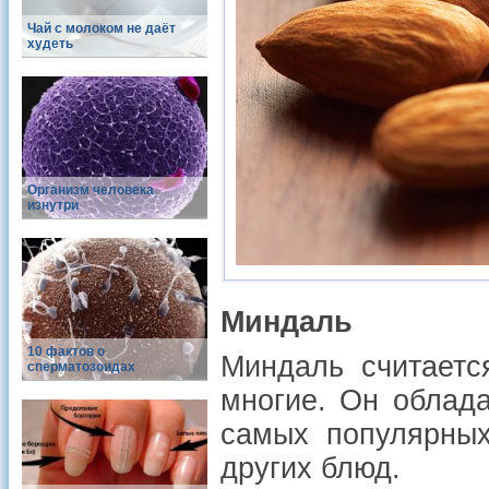
Чай с молоком не даёт
худеть
Организм человека
изнутри
Миндаль
10 фактов о
Миндаль считаетс
сперматозоидах
многие. Он облад
самых популярных
других блюд.