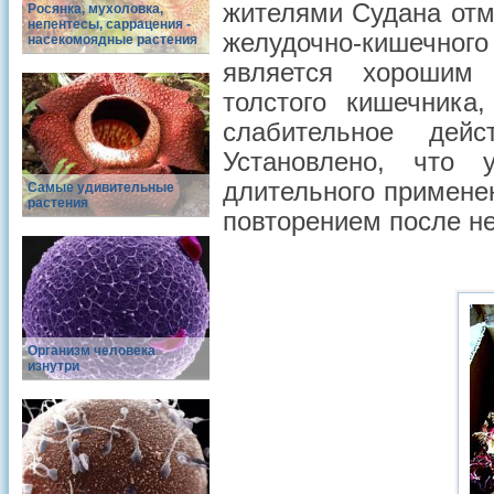
жителями Судана отм
Росянка, мухоловка,
непентесы, саррацения -
желудочно-кишечног
насекомоядные растения
является хорошим
толстого кишечника
слабительное дей
Установлено, что 
длительного применен
Самые удивительные
растения
повторением после не
Организм человека
изнутри