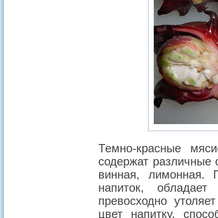
Темно-красные мяс
содержат различные о
винная, лимонная. 
напиток, обладает
превосходно утоляе
цвет напитку, спос