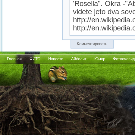
'Rosella". Okra -"
videte jeto dva sov
http://en.wikipedia
http://en.wikipedia.
Комментировать
Главная
ФИТО
Новости
Айболит
Юмор
Фотоочевид