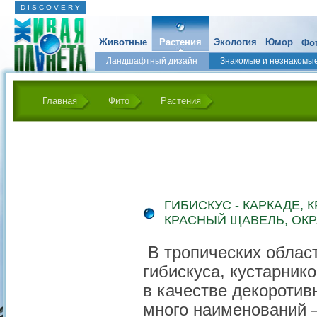
D I S C O V E R Y
Животные
Растения
Экология
Юмор
Фот
Ландшафтный дизайн
Знакомые и незнакомы
Главная
Фито
Растения
ГИБИСКУС - КАРКАДЕ, 
КРАСНЫЙ ЩАВЕЛЬ, ОКР
В тропических област
гибискуса, кустарник
в качестве декоротив
много наименований —