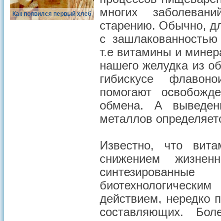
многих заболеван
Как появился первый хлеб
старению. Обычно, д
с зашлакованностью 
т.е витамины и минер
нашего желудка из о
гибискусе флавоно
помогают освобожд
обмена. А выведен
металлов определяетс
Известно, что вита
снижением жизненн
синтезированн
биотехнологическ
действием, нередко 
составляющих. Бол