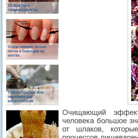
10 фактов о
сперматозоидах
О чём говорят белые
пятна и бороздки на
ногтях
Улиткотерапия, или
экзотическая
косметология
Очищающий эффект
человека большое зн
от шлаков, которы
процессов пищеварен