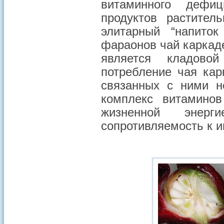
витаминного дефи
продуктов растител
элитарный “напиток
фараонов чай каркад
является кладовой
потребление чая кар
связанных с ними н
комплекс витамино
жизненной энер
сопротивляемость к 