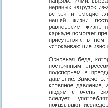
напряжениями, вызва
нервных нагрузок из
встреч и эмоциона
нашей жизни пост
равновесие жизнен
каркаде помогает пр
присутствию в нем 
успокаивающие изно
Основная беда, кото
постоянным стресса
подспорьем в преод
давление. Замечено, 
кровяное давление,
людям с очень си
следует употребл
показывают исследов