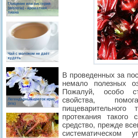
Глициния или вистерия
(wisteria) - ароматная
лиана
Чай с молоком не даёт
худеть
В проведенных за по
немало полезных о
Пожалуй, особо с
свойства, помо
Легендарный цветок ирис
(iris)
пищеварительного 
протекания такого 
средство, прежде все
систематическом 