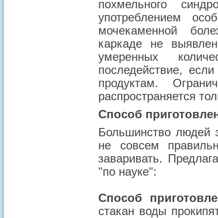
похмельного синд
употреблением осо
мочекаменной боле
каркаде не выявле
умеренных количе
последействие, если
продуктам. Огран
распространяется толь
Способ приготовле
Большинство людей з
не совсем правиль
заваривать. Предлаг
"по науке":
Способ приготовл
стакан воды прокипят