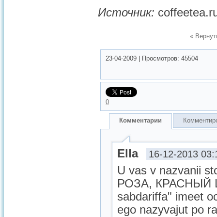
Источник:
coffeetea.r
« Вернут
23-04-2009
|
Просмотров:
45504
0
Комментарии
Комментир
Ella
16-12-2013 03:
U vas v nazvanii
РОЗА, КРАСНЫЙ Щ
sabdariffa" imeet o
ego nazyvajut po ra