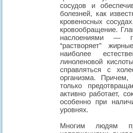
сосудов и обеспечи
болезней, как извес
кровеносных сосудах
кровообращение. Гла
наслоениями — га
“растворяет” жирн
наиболее естеств
линоленовой кислот
справляться с холе
организма. Причем,
только предотвраща
активно работает, со
особенно при налич
уровнях.
Многим людям пр