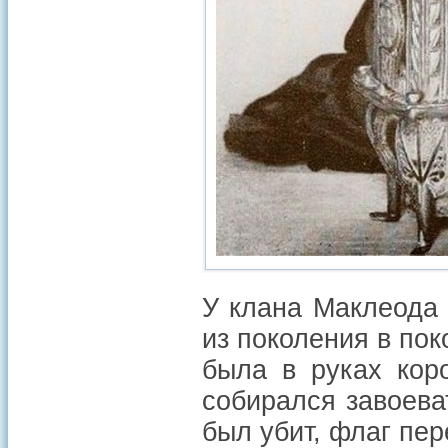
У клана Маклеода 
из поколения в пок
была в руках кор
собирался завоева
был убит, флаг пер