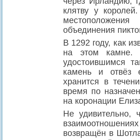
через Ирландию, г
клятву у королей
местоположени
объединения пикто
В 1292 году, как и
на этом камне.
удостоившимся та
камень и отвёз е
хранится в течен
время по назначе
на коронации Елиза
Не удивительно, 
взаимоотношения
возвращён в Шотла