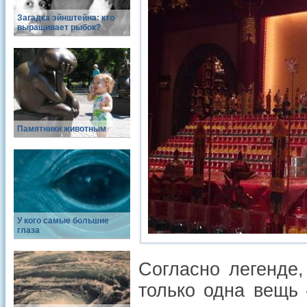
Загадка эйнштейна: кто
выращивает рыбок?
Памятники животным
У кого самые большие
глаза
Согласно легенде,
только одна вещь