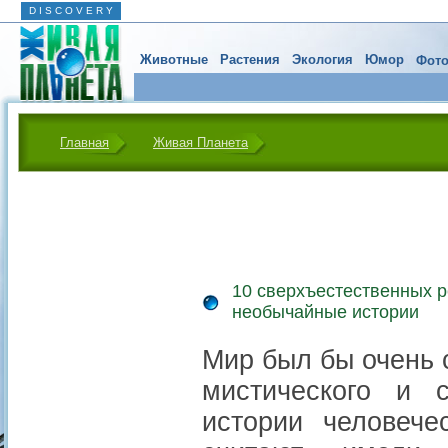
D I S C O V E R Y
Животные
Растения
Экология
Юмор
Фото
Главная
Живая Планета
10 сверхъестественных р
необычайные истории
Мир был бы очень с
мистического и с
истории человече