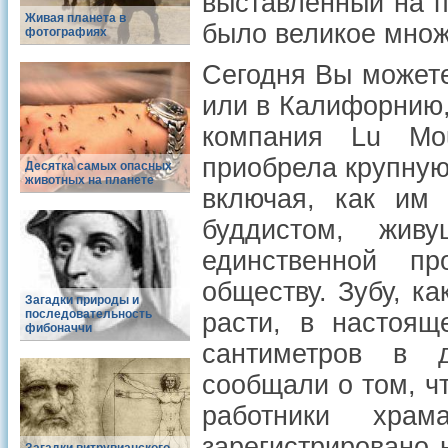
выставленный на п
Живая планета в
было великое множ
фотографиях
Сегодня Вы можете
или в Калифорнию, 
компания Lu Mou
приобрела крупную
Десятка самых опасных
животных на планете
включая, как им 
буддистом, жи
единственной п
обществу. Зубу, ка
Загадки природы и
последовательность
расти, в настоящ
фибоначчи
сантиметров в д
сообщали о том, ч
работники храм
зарегистрировано 