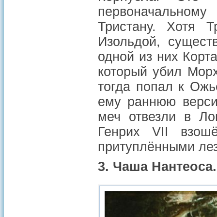
первоначальному
Тристану. Хотя 
Изольдой, сущест
одной из них Корт
который убил Морх
тогда попал к Ожь
ему раннюю верси
меч отвезли в Ло
Генрих VII взош
притуплёнными лез
3. Чаша Нантеоса.