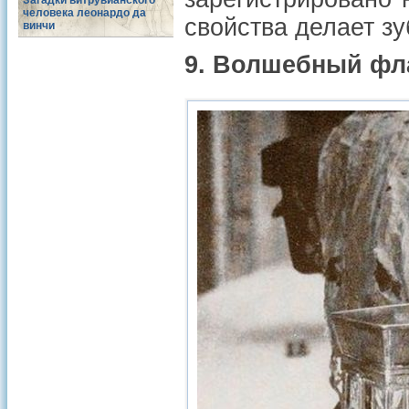
Загадки витрувианского
человека леонардо да
свойства делает з
винчи
9. Волшебный фла