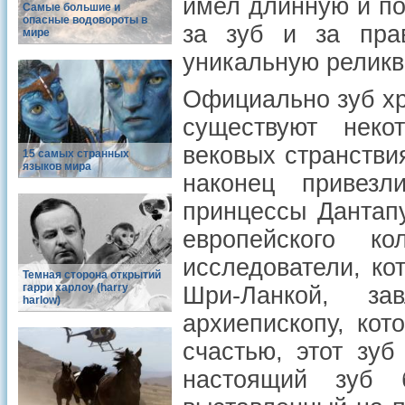
имел длинную и п
Самые большие и
опасные водовороты в
за зуб и за пра
мире
уникальную реликв
Официально зуб хр
существуют неко
вековых странствия
15 самых странных
языков мира
наконец привез
принцессы Дантап
европейского к
исследователи, ко
Темная сторона открытий
гарри харлоу (harry
Шри-Ланкой, з
harlow)
архиепископу, кот
счастью, этот зу
настоящий зуб 