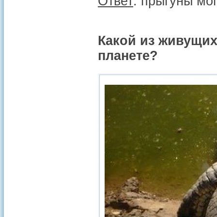
Ответ
: прыгуны мог
Какой из живущи
планете?