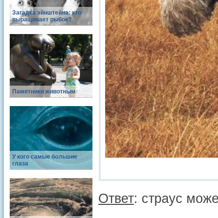
Загадка эйнштейна: кто
выращивает рыбок?
Памятники животным
У кого самые большие
глаза
Ответ
: страус може