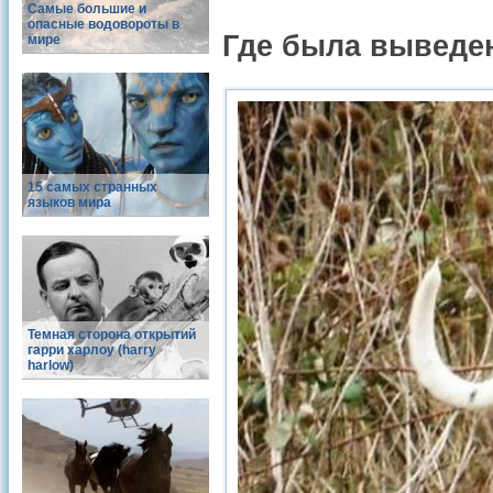
Самые большие и
опасные водовороты в
Где была выведе
мире
15 самых странных
языков мира
Темная сторона открытий
гарри харлоу (harry
harlow)