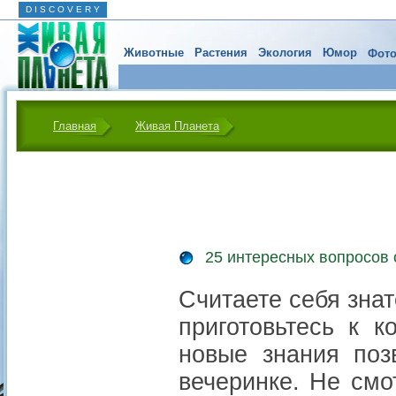
D I S C O V E R Y
Животные
Растения
Экология
Юмор
Фото
Главная
Живая Планета
25 интересных вопросов
Считаете себя зна
приготовьтесь к к
новые знания поз
вечеринке. Не смо