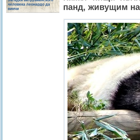
Загадки витрувианского
человека леонардо да
панд, живущим на
винчи