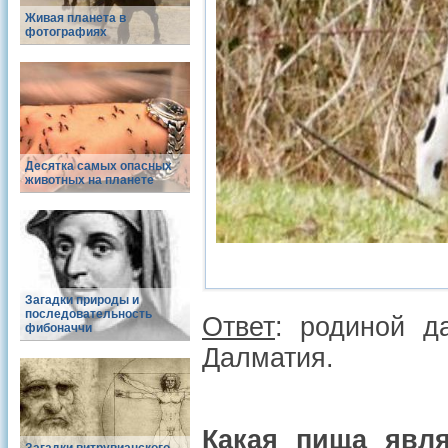
Живая планета в
фотографиях
Десятка самых опасных
животных на планете
Загадки природы и
последовательность
Ответ
: родиной д
фибоначчи
Далматия.
Какая пища явл