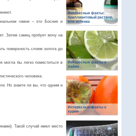
ченеют.
Интересные факты:
бриллиантовый раствор,
ональном гимне – это Босния и
или зеленка
ет. Затем самец пробует мочу на
ыть поверхность слоем золота до
ия могла бы легко поместиться в
Интересные факты о
лайме
тистического человека.
ли. Но знаете ли вы, что одним и
Интересные факты о
хурме
инами). Такой случай имел место