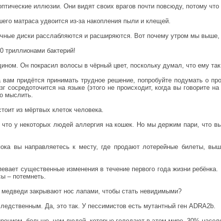
оптические иллюзии. Они видят своих врагов почти повсюду, потому что 
ашего матраса удвоится из-за накопления пыли и клещей.
чные диски расслабляются и расширяются. Вот почему утром мы выше,
0 триллионами бактерий!
ином. Он покрасил волосы в чёрный цвет, поскольку думал, что ему так
а вам придётся принимать трудное решение, попробуйте подумать о п
г сосредоточится на языке (этого не происходит, когда вы говорите н
но мыслить.
стоит из мёртвых клеток человека.
что у некоторых людей аллергия на кошек. Но мы держим пари, что вы 
пока вы направляетесь к месту, где продают лотерейные билеты, выш
певает существенные изменения в течение первого года жизни ребёнка.
ы – потемнеть.
е медведи закрывают нос лапами, чтобы стать невидимыми?
ледственным. Да, это так. У пессимистов есть мутантный ген ADRA2b.
рением, больше, чем людей, которые голодают в этом мире. 30% населе