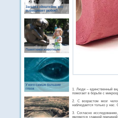
Загадка эйнштейна: кто
выращивает рыбок?
Памятники животным
У кого самые большие
глаза
1. Люди – единственный ви
помогает в борьбе с микроо
2. С возрастом мозг чел
наблюдается только у нас. 
3. Согласно исследованию
являются главной причиной 