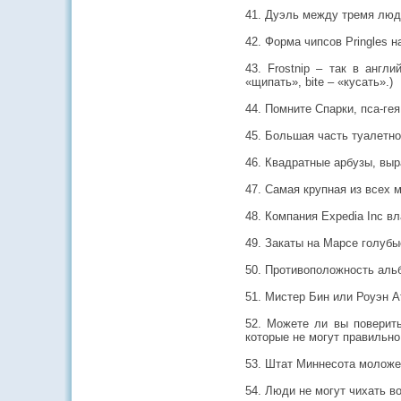
41. Дуэль между тремя люд
42. Форма чипсов Pringles 
43. Frostnip – так в англи
«щипать», bite – «кусать».)
44. Помните Спарки, пса-ге
45. Большая часть туалетно
46. Квадратные арбузы, вы
47. Самая крупная из всех
48. Компания Expedia Inc вла
49. Закаты на Марсе голубы
50. Противоположность альб
51. Мистер Бин или Роуэн А
52. Можете ли вы поверить
которые не могут правильн
53. Штат Миннесота моложе
54. Люди не могут чихать в