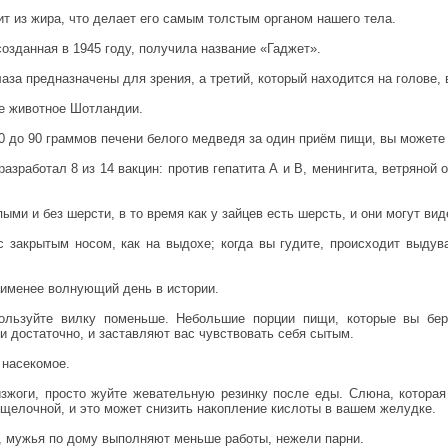
ит из жира, что делает его самым толстым органом нашего тела.
созданная в 1945 году, получила название «Гаджет».
глаза предназначены для зрения, а третий, который находится на голове,
ое животное Шотландии.
30 до 90 граммов печени белого медведя за один приём пищи, вы можете
зработал 8 из 14 вакцин: против гепатита А и В, менингита, ветряной о
ми и без шерсти, в то время как у зайцев есть шерсть, и они могут вид
с закрытым носом, как на выдохе; когда вы гудите, происходит выдув
наименее волнующий день в истории.
пользуйте вилку поменьше. Небольшие порции пищи, которые вы бе
и достаточно, и заставляют вас чувствовать себя сытым.
 насекомое.
изжоги, просто жуйте жевательную резинку после еды. Слюна, котора
 щелочной, и это может снизить накопление кислоты в вашем желудке.
, мужья по дому выполняют меньше работы, нежели парни.