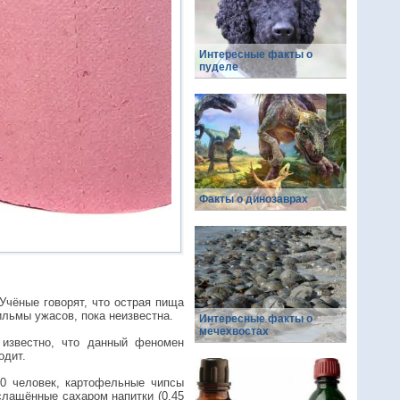
Интересные факты о
пуделе
Факты о динозаврах
Учёные говорят, что острая пища
ильмы ужасов, пока неизвестна.
Интересные факты о
мечехвостах
 известно, что данный феномен
одит.
00 человек, картофельные чипсы
дслащённые сахаром напитки (0,45