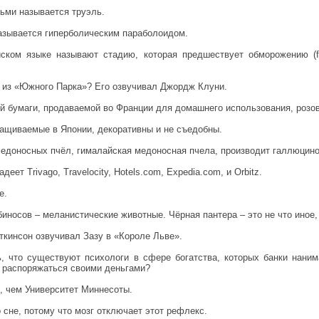
ьми называется труэль.
называется гиперболическим параболоидом.
йском языке называют стадию, которая предшествует обморожению (fros
я из «Южного Парка»? Его озвучивал Джордж Клуни.
й бумаги, продаваемой во Франции для домашнего использования, розов
ращиваемые в Японии, декоративны и не съедобны.
 медоносных пчёл, гималайская медоносная пчела, производит галлюцин
деет Trivago, Travelocity, Hotels.com, Expedia.com, и Orbitz.
е.
иносов – меланистические животные. Чёрная пантера – это не что иное,
ткинсон озвучивал Зазу в «Короле Льве».
, что существуют психологи в сфере богатства, которых банки наним
о распоряжаться своими деньгами?
, чем Университет Миннесоты.
о сне, потому что мозг отключает этот рефлекс.