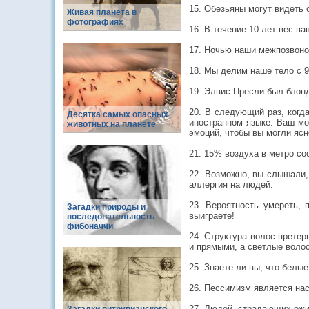
15. Обезьяны могут видеть 
Живая планета в
фотографиях
16. В течение 10 лет вес в
17. Ночью наши межпозвоно
18. Мы делим наше тело с 9
19. Элвис Пресли был блонд
20. В следующий раз, когд
Десятка самых опасных
иностранном языке. Ваш моз
животных на планете
эмоций, чтобы вы могли яс
21. 15% воздуха в метро со
22. Возможно, вы слышали, 
аллергия на людей.
23. Вероятность умереть, 
Загадки природы и
выиграете!
последовательность
фибоначчи
24. Структура волос претер
и прямыми, а светлые волос
25. Знаете ли вы, что белы
26. Пессимизм является нас
27. Людей, страдающих ожи