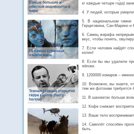
Самые большие и
кг каждые четыре года) зани
опасные водовороты в
мире
4. У людей, которые умерли
5. В национальном гимне
Герцеговина, Сан-Марино и 
6. Самец жирафа непрерывн
вкус, чтобы понять, овулиру
7. Если человек найдёт сп
15 самых странных
колен!
языков мира
8. Если бы мы удалили про
яблоке.
9. 1200000 комаров – именн
10. Возможно, вы знаете, ч
тем же фотонам требуется 4
Темная сторона открытий
гарри харлоу (harry
11. В шахматах больше воз
harlow)
12. Кофе снижает восприяти
13. Ваше тело воспринимает
14. Самолёт способен прол
быть.