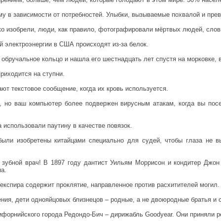
му в зависимости от потребностей. Улыбки, вызываемые похвалой и пре
ко изобрели, люди, как правило, фотографировали мёртвых людей, сло
 электроэнергии в США происходят из-за белок.
обручальное кольцо и нашла его шестнадцать лет спустя на морковке, 
приходится на ступни.
ют текстовое сообщение, когда их кровь используется.
, но ваш компьютер более подвержен вирусным атакам, когда вы посе
 использовали паутину в качестве повязок.
были изобретены китайцами специально для судей, чтобы глаза не 
 зубной врач! В 1897 году дантист Уильям Моррисон и кондитер Джон
а.
експира содержит проклятие, направленное против расхитителей могил.
рения, дети однояйцовых близнецов – родные, а не двоюродные братья и 
ифорнийского города Редондо-Бич – дирижабль Goodyear. Они приняли р