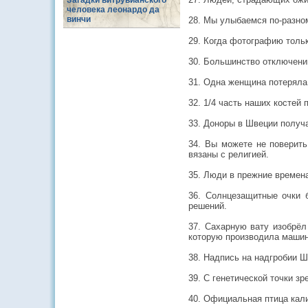
Загадки витрувианского
человека леонардо да
винчи
28. Мы улыбаемся по-разно
29. Когда фотографию толь
30. Большинство отключений
31. Одна женщина потеряла 
32. 1/4 часть наших костей 
33. Доноры в Швеции получа
34. Вы можете не поверить
вязаны с религией.
35. Люди в прежние времена
36. Солнцезащитные очки 
решений.
37. Сахарную вату изобрёл
которую производила машин
38. Надпись на надгробии Ш
39. С генетической точки з
40. Официальная птица кал