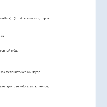
tbite). (Frost – «мороз», nip –
ая.
огенный мёд.
 как меланистический ягуар.
ают для сверхбогатых клиентов,