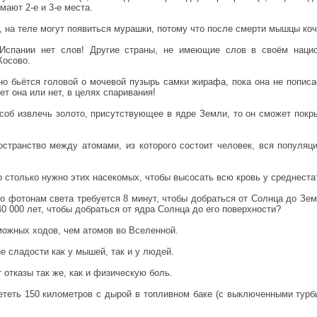
мают 2-е и 3-е места.
, на теле могут появиться мурашки, потому что после смерти мышцы ко
 Испании нет слов! Другие страны, не имеющие слов в своём наци
Косово.
о бьётся головой о мочевой пузырь самки жирафа, пока она не пописа
ет она или нет, в целях спаривания!
особ извлечь золото, присутствующее в ядре Земли, то он сможет покр
странство между атомами, из которого состоит человек, вся популяц
о столько нужно этих насекомых, чтобы высосать всю кровь у среднеста
то фотонам света требуется 8 минут, чтобы добраться от Солнца до Зем
0 000 лет, чтобы добраться от ядра Солнца до его поверхности?
можных ходов, чем атомов во Вселенной.
е сладости как у мышей, так и у людей.
 отказы так же, как и физическую боль.
ететь 150 километров с дырой в топливном баке (с выключенными турб