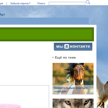
ция
|
Забыли пароль?
Поиск:
Арт
Ещё по теме
Удивительные факты о
лошадях