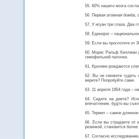
55. 60% нашего мозга состо
56. Первая атомная бомба, 
57. У игуан три глаза. Два 
58. Единорог – национальн
59. Если вы проглотите от 
60. Морис Ральф Хиллман ра
гемофильной палочки.
61. Кролики рождаются слепы
62. Вы не сможете гудеть 
верите? Попробуйте сами.
63. 11 апреля 1954 года – 
64. Сидите на диете? Ис
впечатление, будто вы съел
65. Термит – самое длинное
66. Если вы страдаете от 
резинкой, становится более
67. Согласно исследованию