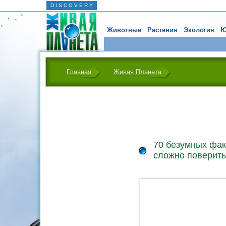
D I S C O V E R Y
Животные
Растения
Экология
Ю
Главная
Живая Планета
70 безумных фак
сложно поверить