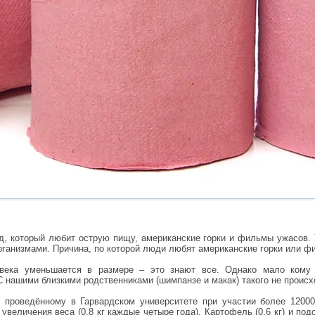
д, который любит острую пищу, американские горки и фильмы ужасов. 
рганизмами. Причина, по которой люди любят американские горки или ф
овека уменьшается в размере – это знают все. Однако мало кому
С нашими близкими родственниками (шимпанзе и макак) такого не происх
, проведённому в Гарвардском университете при участии более 1200
увеличения веса (0,8 кг каждые четыре года). Картофель (0,6 кг) и по