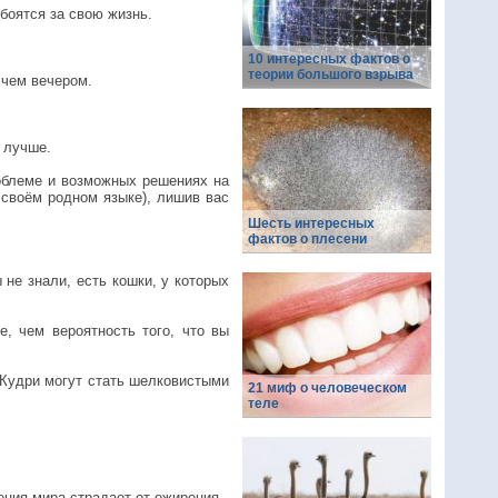
боятся за свою жизнь.
10 интересных фактов о
теории большого взрыва
 чем вечером.
 лучше.
роблеме и возможных решениях на
а своём родном языке), лишив вас
Шесть интересных
фактов о плесени
не знали, есть кошки, у которых
е, чем вероятность того, что вы
 Кудри могут стать шелковистыми
21 миф о человеческом
теле
ния мира страдает от ожирения.