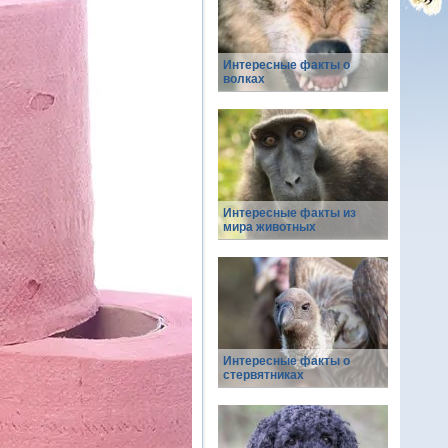
Интересные факты о
волках
Интересные факты из
мира животных
Интересные факты о
стервятниках