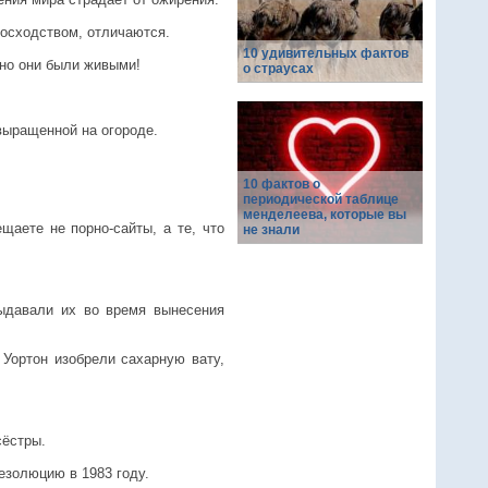
восходством, отличаются.
10 удивительных фактов
вно они были живыми!
о страусах
выращенной на огороде.
10 фактов о
периодической таблице
менделеева, которые вы
щаете не порно-сайты, а те, что
не знали
выдавали их во время вынесения
 Уортон изобрели сахарную вату,
сёстры.
езолюцию в 1983 году.