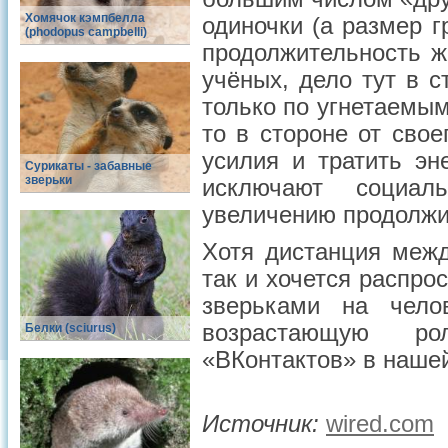
Хомячок кэмпбелла
одиночки (а размер 
(phodopus campbelli)
продолжительность ж
учёных, дело тут в 
только по угнетаемым
то в стороне от свое
усилия и тратить э
Сурикаты - забавные
зверьки
исключают социал
увеличению продолжи
Хотя дистанция меж
так и хочется распро
зверьками на чело
возрастающую ро
Белки (sciurus)
«ВКонтактов» в нашей
Источник:
wired.com