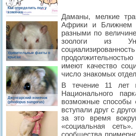
Как определить пол у
хомячка
Даманы, мелкие тра
Африки и Ближнем В
разными по величине
зоологи из Унив
социализирова
Удивительные факты о
продолжительность
крысах
имеют качество соц
число знакомых отдел
В течение 11 лет 
Национального парк
Джунгарский хомячок
возможные способы с
(phodopus sungorus)
вступали друг с друг
за это время вокру
«социальная сеть»
сообщества примерно