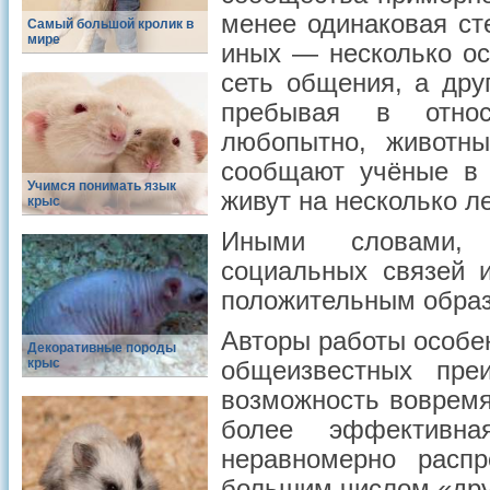
менее одинаковая ст
Самый большой кролик в
мире
иных — несколько о
сеть общения, а дру
пребывая в относ
любопытно, животн
сообщают учёные в
Учимся понимать язык
живут на несколько л
крыс
Иными словами, 
социальных связей 
положительным образ
Авторы работы особен
Декоративные породы
крыс
общеизвестных пре
возможность воврем
более эффективн
неравномерно расп
большим числом «дру