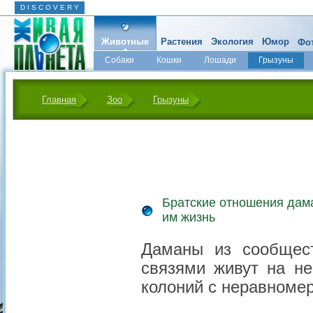
D I S C O V E R Y
Животные
Растения
Экология
Юмор
Фот
Собаки
Кошки
Лошади
Грызуны
Микромир
Главная
Зоо
Грызуны
Братские отношения дам
им жизнь
Даманы из сообщес
связями живут на не
колоний с неравноме