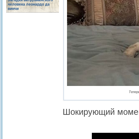
Загадки витрувианского
человека леонардо да
винчи
Тепер
Шокирующий момен