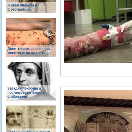
Живая планета в
фотографиях
Десятка самых опасных
животных на планете
Загадки природы и
последовательность
фибоначчи