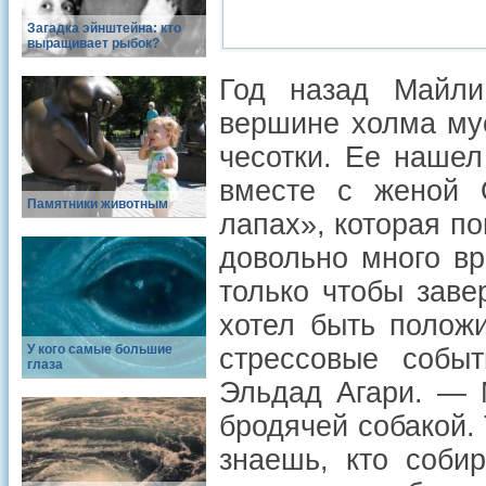
Загадка эйнштейна: кто
выращивает рыбок?
Год назад Майл
вершине холма мус
чесотки. Ее нашел
вместе с женой 
Памятники животным
лапах», которая п
довольно много вр
только чтобы заве
хотел быть полож
У кого самые большие
стрессовые собы
глаза
Эльдад Агари. — 
бродячей собакой. 
знаешь, кто соби