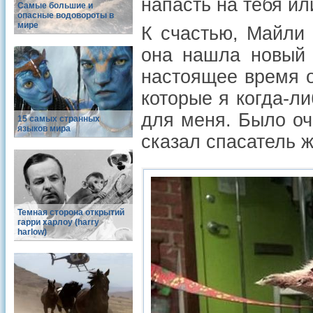
напасть на тебя ил
Самые большие и
опасные водовороты в
мире
К счастью, Майли 
она нашла новый 
настоящее время о
которые я когда-ли
для меня. Было оч
15 самых странных
языков мира
сказал спасатель 
Темная сторона открытий
гарри харлоу (harry
harlow)