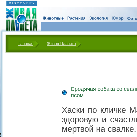
D I S C O V E R Y
Животные
Растения
Экология
Юмор
Фото
Главная
Живая Планета
Бродячая собака со свал
псом
Хаски по кличке 
здоровую и счастл
мертвой на свалке.